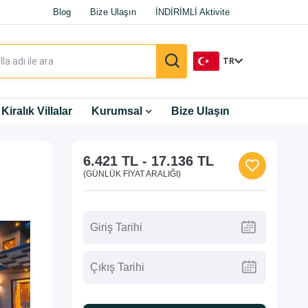
Blog
Bize Ulaşın
İNDİRİMLİ Aktivite
TR
TR
Kiralık Villalar
Kurumsal
Bize Ulaşın
EN
6.421 TL
-
17.136 TL
DE
(GÜNLÜK FIYAT ARALIĞI)
RU