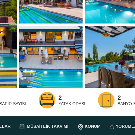
2
2
SAFIR SAYISI
YATAK ODASI
BANYO S
LLAR
MÜSAITLIK
TAKVIMI
KONUM
YORUML