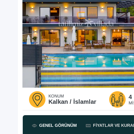
KONUM
4
Kalkan / İslamlar
MI
GENEL
GÖRÜNÜM
FIYATLAR
VE KURA