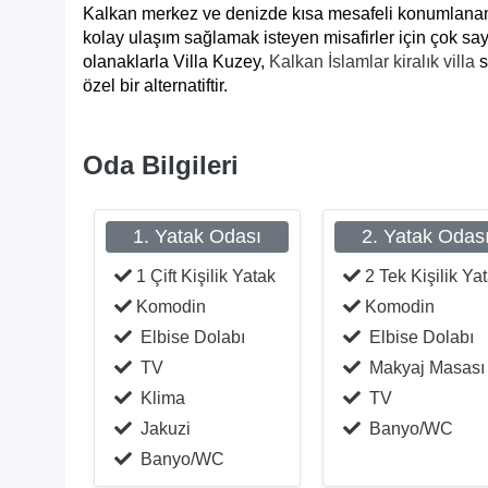
Kalkan merkez ve denizde kısa mesafeli konumlanan
kolay ulaşım sağlamak isteyen misafirler için çok s
olanaklarla Villa Kuzey,
Kalkan İslamlar kiralık villa
s
özel bir alternatiftir.
Oda Bilgileri
1. Yatak Odası
2. Yatak Odas
1 Çift Kişilik Yatak
2 Tek Kişilik Ya
Komodin
Komodin
Elbise Dolabı
Elbise Dolabı
TV
Makyaj Masası
Klima
TV
Jakuzi
Banyo/WC
Banyo/WC