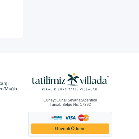
arşı
ye/Muğla
Cüneyt Günal Seyahat Acentesı
Tursab Belge No: 17392
Güvenli Ödeme