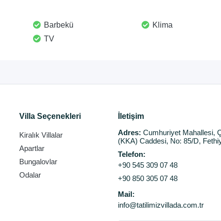
Barbekü
Klima
TV
Villa Seçenekleri
İletişim
Adres:
Cumhuriyet Mahallesi, Ç
Kiralık Villalar
(KKA) Caddesi, No: 85/D, Fethi
Apartlar
Telefon:
Bungalovlar
+90 545 309 07 48
Odalar
+90 850 305 07 48
Mail:
info@tatilimizvillada.com.tr