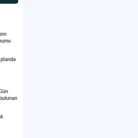
dern
onumu
n planda
 Gün
 bulunan
ak