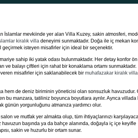
lan İslamlar mevkiinde yer alan Villa Kuzey, sakin atmosferi, mo
lamlar kiralık villa
deneyimi sunmaktadır. Doğa ile iç mekan k
 geçirmek isteyen misafirler için ideal bir seçenektir.
ariye sahip iki yatak odası bulunmaktadır. Her detay konfor ö
rı ve balayı çiftleri için rahat bir konaklama ortamı sunmaktadır.
ren misafirler için saklanabilecek bir
muhafazakar kiralık villa
oğa hem de deniz biriminin yöneticisi olan sonsuzluk havuzudur.
 bu manzara, tatiliniz boyunca boyutlara ayrılır. Ayrıca villada
arak günün yorgunluğunu atmanıza yardımcı olur.
salon ve mutfak yer almakta olup, tüm ihtiyaçlarınızı karşılayac
iz havuzun başında ya da bahçe alanında, doğayla iç içe keyifle
apısı, sakin ve huzurlu bir ortam sunar.