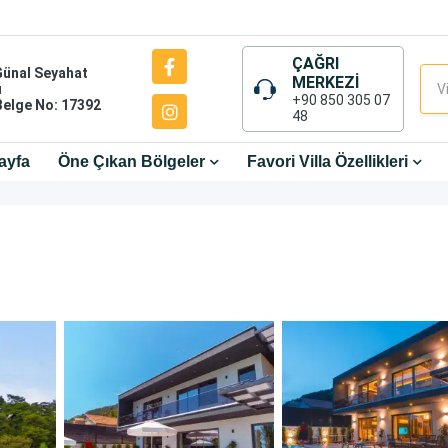
ÇAĞRI
Günal Seyahat
MERKEZİ
ı
+90 850 305 07
Belge No: 17392
48
ayfa
Öne Çıkan Bölgeler
Favori Villa Özellikleri