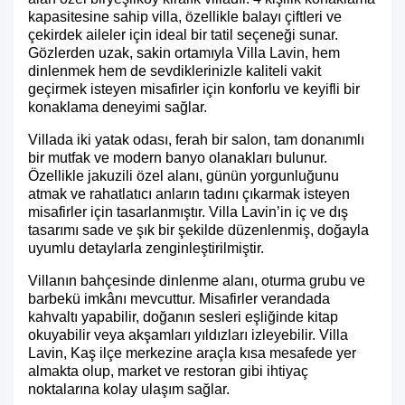
kapasitesine sahip villa, özellikle balayı çiftleri ve
çekirdek aileler için ideal bir tatil seçeneği sunar.
Gözlerden uzak, sakin ortamıyla Villa Lavin, hem
dinlenmek hem de sevdiklerinizle kaliteli vakit
geçirmek isteyen misafirler için konforlu ve keyifli bir
konaklama deneyimi sağlar.
Villada iki yatak odası, ferah bir salon, tam donanımlı
bir mutfak ve modern banyo olanakları bulunur.
Özellikle jakuzili özel alanı, günün yorgunluğunu
atmak ve rahatlatıcı anların tadını çıkarmak isteyen
misafirler için tasarlanmıştır. Villa Lavin’in iç ve dış
tasarımı sade ve şık bir şekilde düzenlenmiş, doğayla
uyumlu detaylarla zenginleştirilmiştir.
Villanın bahçesinde dinlenme alanı, oturma grubu ve
barbekü imkânı mevcuttur. Misafirler verandada
kahvaltı yapabilir, doğanın sesleri eşliğinde kitap
okuyabilir veya akşamları yıldızları izleyebilir. Villa
Lavin, Kaş ilçe merkezine araçla kısa mesafede yer
almakta olup, market ve restoran gibi ihtiyaç
noktalarına kolay ulaşım sağlar.