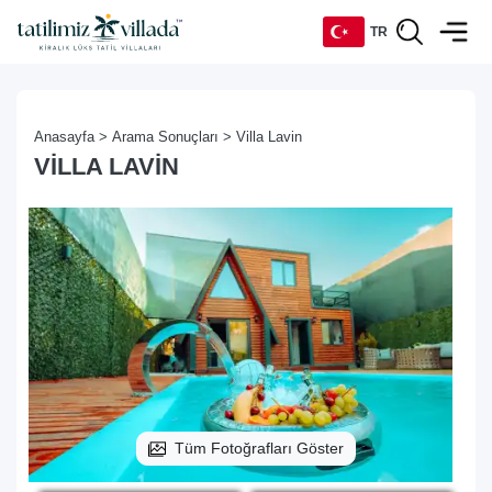
TR
TR
Anasayfa >
Arama Sonuçları >
Villa Lavin
EN
VILLA LAVIN
DE
RU
Tüm Fotoğrafları Göster