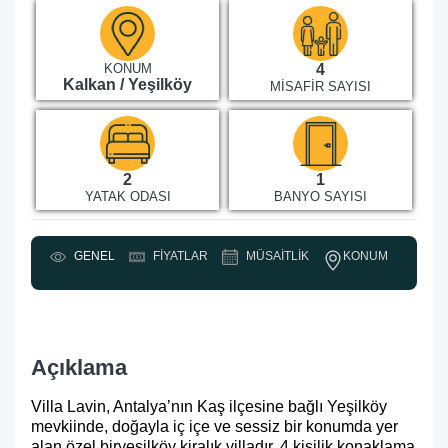
KONUM
4
Kalkan / Yeşilköy
MISAFIR SAYISI
2
1
YATAK ODASI
BANYO SAYISI
KONUM
GENEL
FIYATLAR
MÜSAITLIK
Y
Açıklama
Villa Lavin, Antalya’nın Kaş ilçesine bağlı Yeşilköy
mevkiinde, doğayla iç içe ve sessiz bir konumda yer
alan özel bir
yeşilköy kiralık villa
dır. 4 kişilik konaklama