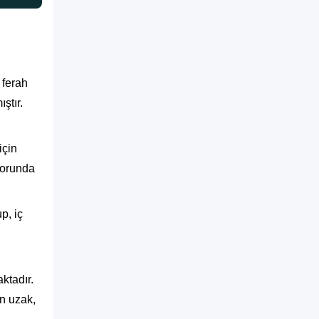
 ferah
ştır.
için
forunda
p, iç
ktadır.
en uzak,