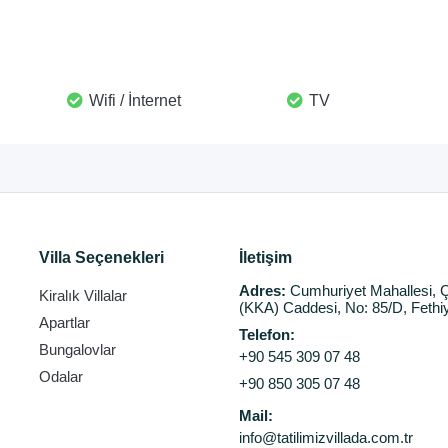
Wifi / İnternet
TV
Villa Seçenekleri
İletişim
Adres:
Cumhuriyet Mahallesi, Ç
Kiralık Villalar
(KKA) Caddesi, No: 85/D, Fethi
Apartlar
Telefon:
Bungalovlar
+90 545 309 07 48
Odalar
+90 850 305 07 48
Mail:
info@tatilimizvillada.com.tr