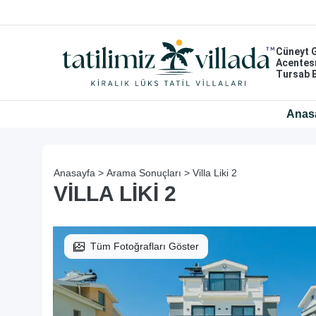
Cüneyt 
Acentes
Tursab 
Anas
Anasayfa >
Arama Sonuçları >
Villa Liki 2
VILLA LIKI 2
Tüm Fotoğrafları Göster