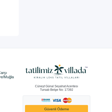
arşı
ye/Muğla
Cüneyt Günal Seyahat Acentesı
Tursab Belge No: 17392
Güvenli Ödeme