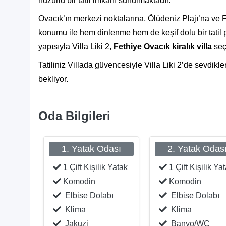
huzurlu bir tatil imkânı sunulmaktadır.
Ovacık’ın merkezi noktalarına, Ölüdeniz Plajı’na ve F
konumu ile hem dinlenme hem de keşif dolu bir tatil 
yapısıyla Villa Liki 2,
Fethiye Ovacık kiralık villa
seçe
Tatiliniz Villada güvencesiyle Villa Liki 2’de sevdikler
bekliyor.
Oda Bilgileri
1. Yatak Odası
2. Yatak Odas
1 Çift Kişilik Yatak
1 Çift Kişilik Ya
Komodin
Komodin
Elbise Dolabı
Elbise Dolabı
Klima
Klima
Jakuzi
Banyo/WC