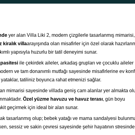
nde
yer alan Villa Liki 2, modern çizgilerle tasarlanmış mimarisi,
z
kiralık villa
arayışında olan misafirler için özel olarak hazırlanmı
mlı yapısıyla huzurlu bir tatil deneyimi sunar.
apasitesi
ile çekirdek aileler, arkadaş grupları ve çocuklu aileler 
 modern ve tam donanımlı mutfağı sayesinde misafirlerine ev kon
 yataklar, tatiliniz boyunca rahat etmenizi sağlar.
nan mimarisi sayesinde villada geniş cam alanlar yer almakta olu
nmaktadır.
Özel yüzme havuzu ve havuz terası
, gün boyu
it geçirmek için ideal bir alan sunar.
ak tasarlanmış olup; bebek yatağı ve mama sandalyesi bulunma
ken, sessiz ve sakin çevresi sayesinde şehir hayatının stresind