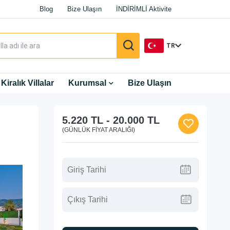
Blog
Bize Ulaşın
İNDİRİMLİ Aktivite
TR
TR
Kiralık Villalar
Kurumsal
Bize Ulaşın
EN
5.220 TL
-
20.000 TL
DE
(GÜNLÜK FIYAT ARALIĞI)
RU