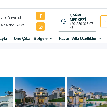
ÇAĞRI
Günal Seyahat
MERKEZİ
ı
+90 850 305 07
Belge No: 17392
48
ayfa
Öne Çıkan Bölgeler
Favori Villa Özellikleri