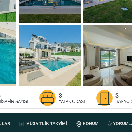
6
3
3
ISAFIR SAYISI
YATAK ODASI
BANYO S
LLAR
MÜSAITLIK
TAKVIMI
KONUM
YORUML