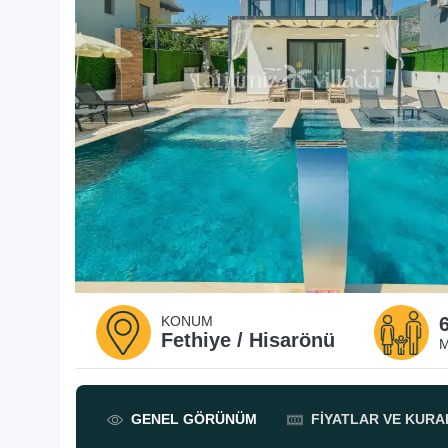
KONUM
Fethiye / Hisarönü
M
GENEL
GÖRÜNÜM
FIYATLAR
VE KURA