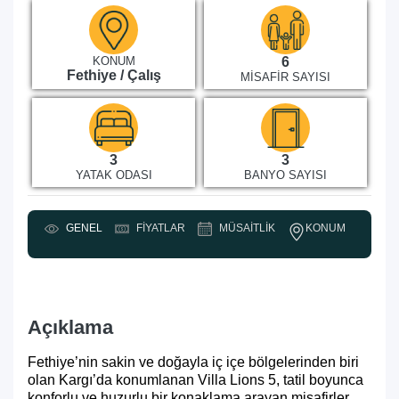
KONUM
6
Fethiye / Çalış
MISAFIR SAYISI
3
3
YATAK ODASI
BANYO SAYISI
KONUM
GENEL
FIYATLAR
MÜSAITLIK
Y
Açıklama
Fethiye’nin sakin ve doğayla iç içe bölgelerinden biri
olan Kargı’da konumlanan Villa Lions 5, tatil boyunca
konforlu ve huzurlu bir konaklama arayan misafirler