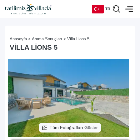
TR
TR
Anasayfa >
Arama Sonuçları >
Villa Lions 5
EN
VILLA LIONS 5
DE
RU
Tüm Fotoğrafları Göster