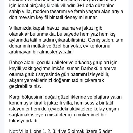
için ideal bir
Çalış kiralık villa
dır. 3+1 oda düzenine
sahip villa, modern tasarımı ve ferah yaşam alanlarıyla
dört mevsim keyifli bir tatil deneyimi sunar.
Villamızda kapalı havuz, sauna ve jakuzi gibi
olanaklar bulunmakta, bu sayede hem yaz hem kış
aylarında tatilin tadını çıkarabilirsiniz. Geniş salon, tam
donanımlı mutfak ve özel banyolar, ev konforunu
aratmayan bir atmosfer yaratır.
Bahçe alanı, çocuklu aileler ve arkadaş grupları için
keyifli vakit geçirme imkânı sunar. Barbekü alanı ve
oturma grubu sayesinde gün batımını izleyebilir,
akşam yemeklerinizi doğanın tadını çıkararak
geçirebilirsiniz.
Kargı bölgesinin doğal güzelliklerine ve plajlara yakın
konumuyla
kiralık jakuzili villa
, hem sessiz bir tatil
isteyenler hem de çevredeki aktivitelere kolay erişim
sağlamak isteyen misafirler için mükemmel bir
lokasyondadır.
Not:
Villa Lions 1, 2, 3, 4 ve 5 olmak üzere 5 adet