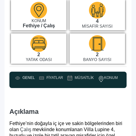
KONUM
4
Fethiye / Çalış
MISAFIR SAYISI
2
2
YATAK ODASI
BANYO SAYISI
KONUM
GENEL
FIYATLAR
MÜSAITLIK
Y
Açıklama
Fethiye’nin doğayla iç içe ve sakin bölgelerinden biri
olan
Çalış
mevkiinde konumlanan Villa Lupine 4,
huzurlu ve izole bir tatil arayan misafirler için özel