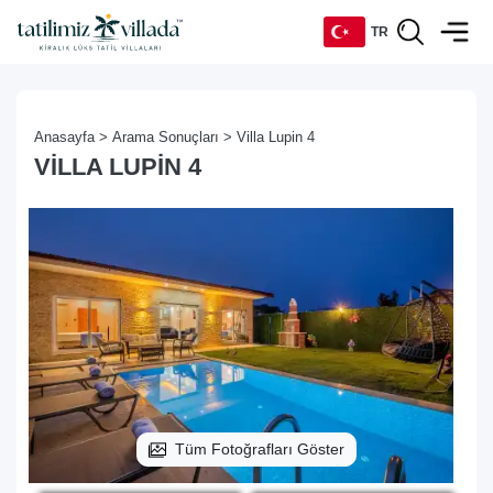
TR
TR
Anasayfa >
Arama Sonuçları >
Villa Lupin 4
EN
VILLA LUPIN 4
DE
RU
Tüm Fotoğrafları Göster