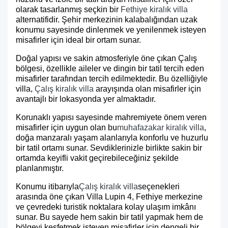
olarak tasarlanmış seçkin bir
Fethiye kiralık villa
alternatifidir. Şehir merkezinin kalabalığından uzak
konumu sayesinde dinlenmek ve yenilenmek isteyen
misafirler için ideal bir ortam sunar.
Doğal yapısı ve sakin atmosferiyle öne çıkan Çalış
bölgesi, özellikle aileler ve dingin bir tatil tercih eden
misafirler tarafından tercih edilmektedir. Bu özelliğiyle
villa,
Çalış kiralık villa
arayışında olan misafirler için
avantajlı bir lokasyonda yer almaktadır.
Korunaklı yapısı sayesinde mahremiyete önem veren
misafirler için uygun olan bu
muhafazakar kiralık villa
,
doğa manzaralı yaşam alanlarıyla konforlu ve huzurlu
bir tatil ortamı sunar. Sevdiklerinizle birlikte sakin bir
ortamda keyifli vakit geçirebileceğiniz şekilde
planlanmıştır.
Konumu itibarıyla
Çalış kiralık villa
seçenekleri
arasında öne çıkan Villa Lupin 4, Fethiye merkezine
ve çevredeki turistik noktalara kolay ulaşım imkânı
sunar. Bu sayede hem sakin bir tatil yapmak hem de
bölgeyi keşfetmek isteyen misafirler için dengeli bir