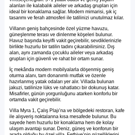
alanları ile kalabalık aileler ve arkadaş grupları için
ideal bir konaklama sağlar. Modern mimarisi, şık iç
tasarımı ve ferah atmosferi ile tatilinizi unutulmaz kılar.
Villanın geniş bahçesinde özel yüzme havuzu,
güneşlenme terası ve dinlenme köşeleri bulunur.
Havuz başında keyifli vakit geçirebilir, sevdiklerinizle
birlikte huzurlu bir tatilin tadını çıkarabilirsiniz. Dış
alan, aynı zamanda çocuklu aileler veya arkadaş
grupları için güvenli ve rahat bir ortam sunar.
İç mekânda modern mobilyalarla döşenmiş geniş
oturma alanı, tam donanımlı mutfak ve özenle
hazırlanmış yatak odaları yer alır. Villada bulunan
jakuzi, tatilinize lüks ve rahatlatıcı bir dokunuş katar.
Misafirler, günün yorgunluğunu atarken konforlu bir
ortamda vakit geçirebilir.
Villa Myra 1, Çalış Plajı’na ve bölgedeki restoran, kafe
ile alışveriş noktalarına kısa mesafede bulunur. Bu
sayede hem huzurlu bir konaklama hem de kolay
ulaşım avantajı sunar. Deniz, güneş ve konforun bir
arada olduğu bu özel villa, Fethiye’nin güzelliklerini