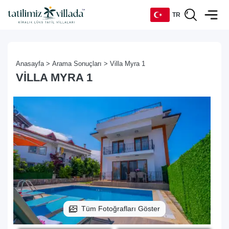
TR
TR
Anasayfa >
Arama Sonuçları >
Villa Myra 1
EN
VILLA MYRA 1
DE
RU
Tüm Fotoğrafları Göster