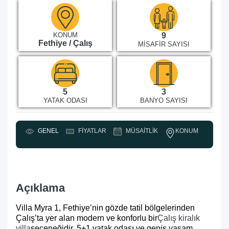
KONUM
9
Fethiye / Çalış
MISAFIR SAYISI
5
3
YATAK ODASI
BANYO SAYISI
KONUM
GENEL
FIYATLAR
MÜSAITLIK
Y
Açıklama
Villa Myra 1, Fethiye’nin gözde tatil bölgelerinden
Çalış’ta yer alan modern ve konforlu bir
Çalış kiralık
villa
seçeneğidir. 5+1 yatak odası ve geniş yaşam