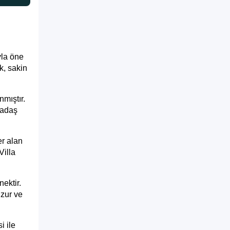
yla öne
k, sakin
nmıştır.
kadaş
er alan
Villa
nektir.
uzur ve
i ile