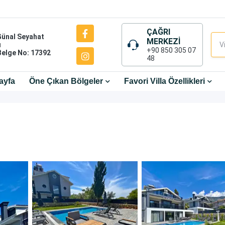
ÇAĞRI
Günal Seyahat
MERKEZİ
ı
+90 850 305 07
Belge No: 17392
48
ayfa
Öne Çıkan Bölgeler
Favori Villa Özellikleri