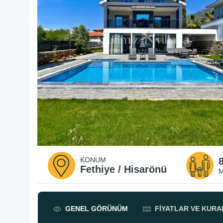
KONUM
Fethiye / Hisarönü
M
GENEL
GÖRÜNÜM
FIYATLAR
VE KURA