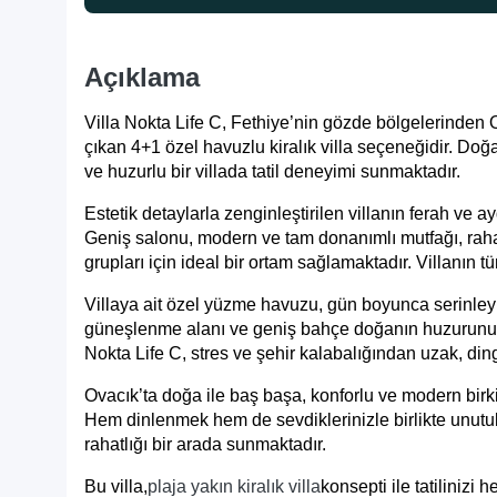
Açıklama
Villa Nokta Life C, Fethiye’nin gözde bölgelerinden
çıkan 4+1 özel havuzlu kiralık villa seçeneğidir. Do
ve huzurlu bir villada tatil deneyimi sunmaktadır.
Estetik detaylarla zenginleştirilen villanın ferah ve a
Geniş salonu, modern ve tam donanımlı mutfağı, rahat
grupları için ideal bir ortam sağlamaktadır. Villanın 
Villaya ait özel yüzme havuzu, gün boyunca serinleyi
güneşlenme alanı ve geniş bahçe doğanın huzurunu d
Nokta Life C, stres ve şehir kalabalığından uzak, din
Ovacık’ta doğa ile baş başa, konforlu ve modern bir
k
Hem dinlenmek hem de sevdiklerinizle birlikte unutulm
rahatlığı bir arada sunmaktadır.
Bu villa,
plaja yakın kiralık villa
konsepti ile tatilinizi