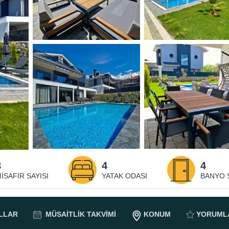
8
4
4
ISAFIR SAYISI
YATAK ODASI
BANYO S
LLAR
MÜSAITLIK
TAKVIMI
KONUM
YORUML