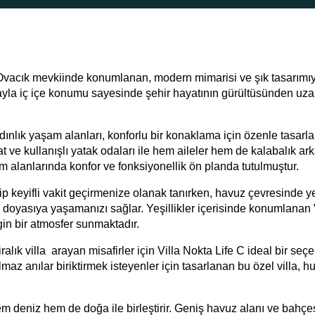
 Ovacık mevkiinde konumlanan, modern mimarisi ve şık tasarımı
ğayla iç içe konumu sayesinde şehir hayatının gürültüsünden uza
ydınlık yaşam alanları, konforlu bir konaklama için özenle tasarla
 ve kullanışlı yatak odaları ile hem aileler hem de kalabalık ar
tüm alanlarında konfor ve fonksiyonellik ön planda tutulmuştur.
p keyifli vakit geçirmenize olanak tanırken, havuz çevresinde y
oyasıya yaşamanızı sağlar. Yeşillikler içerisinde konumlanan 
gin bir atmosfer sunmaktadır.
iralık villa
arayan misafirler için Villa Nokta Life C ideal bir seçe
az anılar biriktirmek isteyenler için tasarlanan bu özel villa, h
 hem deniz hem de doğa ile birleştirir. Geniş havuz alanı ve bahçes