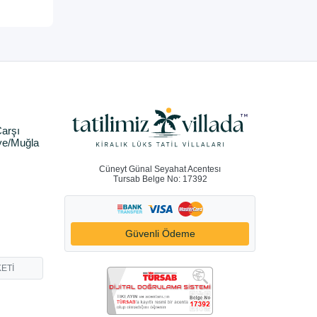
arşı
ye/Muğla
Cüneyt Günal Seyahat Acentesı
Tursab Belge No: 17392
Güvenli Ödeme
ETİ