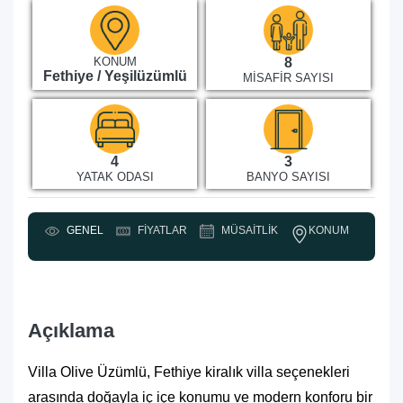
KONUM
8
Fethiye / Yeşilüzümlü
MISAFIR SAYISI
4
3
YATAK ODASI
BANYO SAYISI
KONUM
GENEL
FIYATLAR
MÜSAITLIK
Y
Açıklama
Villa Olive Üzümlü, Fethiye kiralık villa seçenekleri
arasında doğayla iç içe konumu ve modern konforu bir