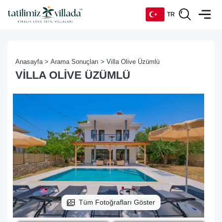
TR
TR
Anasayfa >
Arama Sonuçları >
Villa Olive Üzümlü
EN
VILLA OLIVE ÜZÜMLÜ
DE
RU
Tüm Fotoğrafları Göster