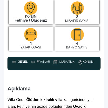
KONUM
8
Fethiye / Ölüdeniz
MISAFIR SAYISI
4
4
YATAK ODASI
BANYO SAYISI
KONUM
GENEL
FIYATLAR
MÜSAITLIK
Y
Açıklama
Villa Onur,
Ölüdeniz kiralık villa
kategorisinde yer
alan, Fethiye’nin gözde bölgelerinden
Ovacık