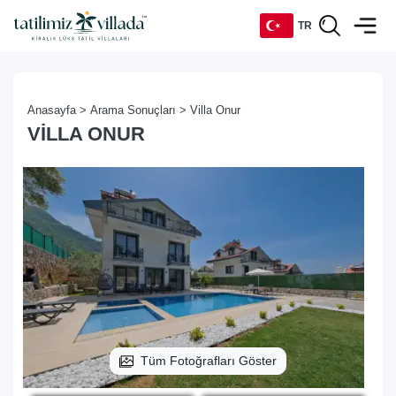
TR
TR
Anasayfa >
Arama Sonuçları >
Villa Onur
EN
VILLA ONUR
DE
RU
Tüm Fotoğrafları Göster