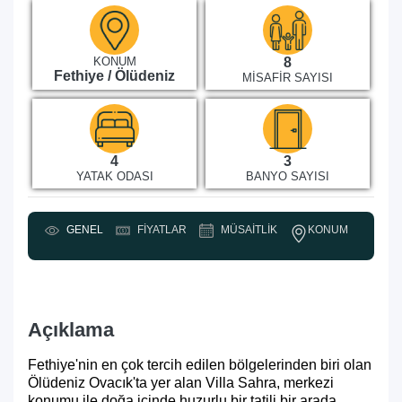
KONUM
8
Fethiye / Ölüdeniz
MISAFIR SAYISI
4
3
YATAK ODASI
BANYO SAYISI
KONUM
GENEL
FIYATLAR
MÜSAITLIK
Y
Açıklama
Fethiye'nin en çok tercih edilen bölgelerinden biri olan
Ölüdeniz Ovacık'ta yer alan Villa Sahra, merkezi
konumu ile doğa içinde huzurlu bir tatili bir arada