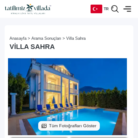
TR
TR
Anasayfa >
Arama Sonuçları >
Villa Sahra
EN
VILLA SAHRA
DE
RU
Tüm Fotoğrafları Göster