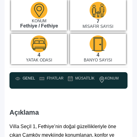
KONUM
7
Fethiye / Fethiye
MISAFIR SAYISI
4
4
YATAK ODASI
BANYO SAYISI
KONUM
GENEL
FIYATLAR
MÜSAITLIK
Y
Açıklama
Villa Seçil 1, Fethiye’nin doğal güzellikleriyle öne
çıkan Çamköy mevkiinde konumlanan, konfor ve