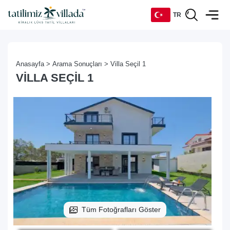
TR
TR
Anasayfa >
Arama Sonuçları >
Villa Seçil 1
EN
VILLA SEÇIL 1
DE
RU
Tüm Fotoğrafları Göster