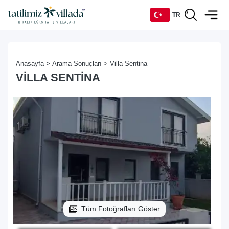
TR
TR
Anasayfa >
Arama Sonuçları >
Villa Sentina
EN
VILLA SENTINA
DE
RU
Tüm Fotoğrafları Göster