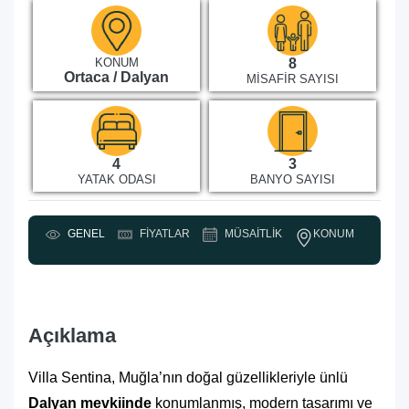
KONUM
8
Ortaca / Dalyan
MISAFIR SAYISI
4
3
YATAK ODASI
BANYO SAYISI
KONUM
GENEL
FIYATLAR
MÜSAITLIK
Y
Açıklama
Villa Sentina, Muğla’nın doğal güzellikleriyle ünlü
Dalyan mevkiinde
konumlanmış, modern tasarımı ve