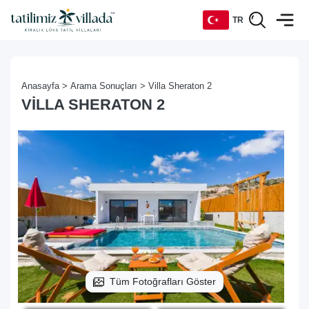
TR
TR
Anasayfa >
Arama Sonuçları >
Villa Sheraton 2
EN
VILLA SHERATON 2
DE
RU
Tüm Fotoğrafları Göster