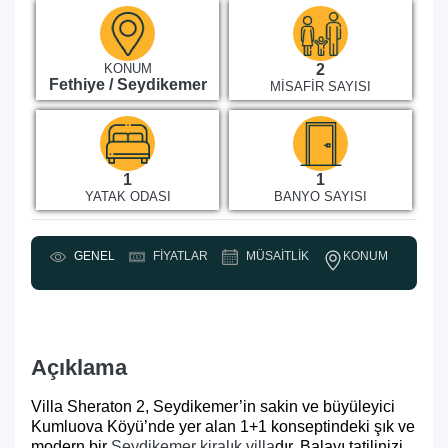
KONUM
2
Fethiye / Seydikemer
MISAFIR SAYISI
1
1
YATAK ODASI
BANYO SAYISI
KONUM
GENEL
FIYATLAR
MÜSAITLIK
Y
Açıklama
Villa Sheraton 2, Seydikemer’in sakin ve büyüleyici
Kumluova Köyü’nde yer alan 1+1 konseptindeki şık ve
modern bir
Seydikemer kiralık villa
dır. Balayı tatilinizi