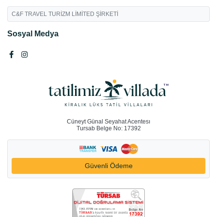
C&F TRAVEL TURİZM LİMİTED ŞİRKETİ
Sosyal Medya
Cüneyt Günal Seyahat Acentesı
Tursab Belge No: 17392
Güvenli Ödeme