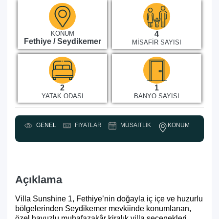
KONUM
4
Fethiye / Seydikemer
MISAFIR SAYISI
2
1
YATAK ODASI
BANYO SAYISI
KONUM
GENEL
FIYATLAR
MÜSAITLIK
Y
Açıklama
Villa Sunshine 1, Fethiye’nin doğayla iç içe ve huzurlu
bölgelerinden Seydikemer mevkiinde konumlanan,
özel havuzlu muhafazakâr kiralık villa seçenekleri