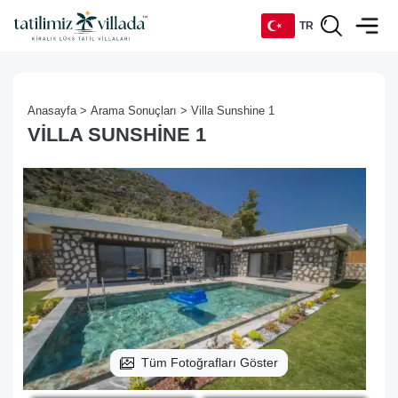
TR
TR
Anasayfa >
Arama Sonuçları >
Villa Sunshine 1
EN
VILLA SUNSHINE 1
DE
RU
Tüm Fotoğrafları Göster