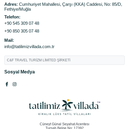
Adres:
Cumhuriyet Mahallesi, Çarşı (KKA) Caddesi, No: 85/D,
Fethiye/Muğla
Telefon:
+90 545 309 07 48
+90 850 305 07 48
Mail:
info@tatilimizvillada.com.tr
C&F TRAVEL TURİZM LİMİTED ŞİRKETİ
Sosyal Medya
Cüneyt Günal Seyahat Acentesı
Tursab Belge No: 17392