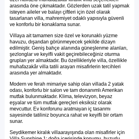
arasında öne çıkmaktadır. Gözlerden uzak tatil yapmak
isteyen aileler ve balayı çiftleri için özel olarak
tasarlanan villa, mahremiyet odaklı yapısıyla güvenli
ve konforlu bir konaklama sunar.
Villaya ait tamamen size özel ve korunaklı yüzme
havuzu, dışarıdan görünmeyecek şekilde dizayn
edilmiştir. Geniş bahçe alanında güneşlenme alanları,
şezlonglar ve keyifli vakit geçirebileceğiniz oturma
grupları yer almaktadır. Bu özellikleriyle villa, özellikle
muhafazakâr villa tatili arayan misafirlerin tercihleri
arasında yer almaktadır.
Modern ve ferah mimariye sahip olan villada 2 yatak
odası, konforlu bir salon ve tam donanımlı Amerikan
mutfak bulunmaktadır. Klima, televizyon, beyaz
eşyalar ve tüm mutfak gereçleri eksiksiz olarak
mevcuttur. Ev konforunu aratmayan iç tasarımı
sayesinde tatiliniz boyunca rahat ve keyifli bir ortam
sunar.
Seydikemer kiralık villa
arayışında olan misafirler için
Villa Sunshine 1; doğa içerisinde konumu, huzurlu