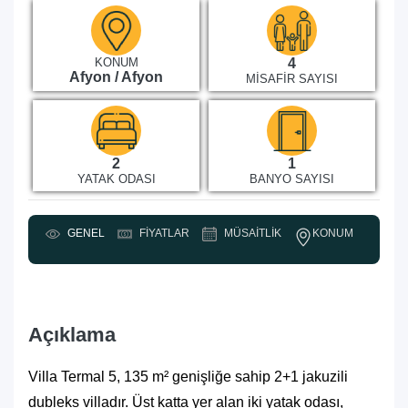
KONUM
4
Afyon / Afyon
MISAFIR SAYISI
2
1
YATAK ODASI
BANYO SAYISI
KONUM
GENEL
FIYATLAR
MÜSAITLIK
Y
Açıklama
Villa Termal 5, 135 m² genişliğe sahip 2+1 jakuzili
dubleks villadır. Üst katta yer alan iki yatak odası,