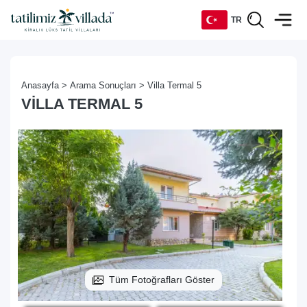
TR
TR
Anasayfa >
Arama Sonuçları >
Villa Termal 5
EN
VILLA TERMAL 5
DE
RU
Tüm Fotoğrafları Göster