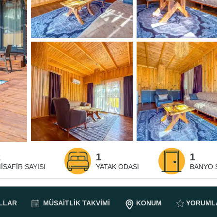
2
1
1
ISAFIR SAYISI
YATAK ODASI
BANYO S
LLAR
MÜSAITLIK
TAKVIMI
KONUM
YORUML