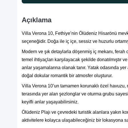
Açıklama
Villa Verona 10, Fethiye’nin Ölüdeniz Hisarönü mevki
seçeneğidir. Doğa ile iç içe, sessiz ve huzurlu ortamıyl
Modern ve şık detaylarla döşenmiş iç mekanı, ferah ot
temel ihtiyaçları karşılayacak şekilde donatılmıştır v
anlar yaşamalarına olanak tanır. Yatak odasında yer al
doğal dokular romantik bir atmosfer oluşturur.
Villa Verona 10’un tamamen korunaklı özel havuzu, m
terasında yer alan şezlonglar ve oturma grubu sayes
keyifli anlar yaşayabilirsiniz.
Ölüdeniz Plajı ve çevredeki turistik alanlara yakın 
aktivitelere kolayca ulaşabileceğiniz bir lokasyona sa