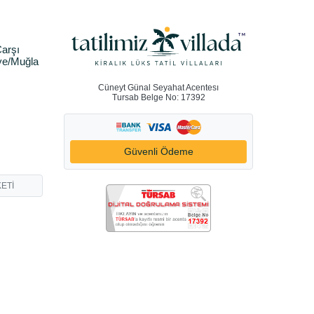
arşı
ye/Muğla
Cüneyt Günal Seyahat Acentesı
Tursab Belge No: 17392
Güvenli Ödeme
ETİ