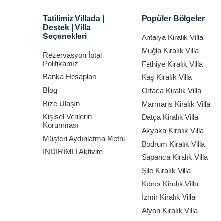
Tatilimiz Villada |
Popüler Bölgeler
Destek | Villa
Seçenekleri
Antalya Kiralık Villa
Muğla Kiralık Villa
Rezervasyon İptal
Politikamız
Fethiye Kiralık Villa
Banka Hesapları
Kaş Kiralık Villa
Blog
Ortaca Kiralık Villa
Bize Ulaşın
Marmaris Kiralık Villa
Kişisel Verilerin
Datça Kiralık Villa
Korunması
Akyaka Kiralık Villa
Müşteri Aydınlatma Metni
Bodrum Kiralık Villa
İNDİRİMLİ Aktivite
Sapanca Kiralık Villa
Şile Kiralık Villa
Kıbrıs Kiralık Villa
İzmir Kiralık Villa
Afyon Kiralık Villa