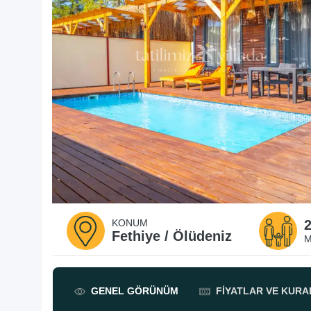
KONUM
Fethiye / Ölüdeniz
M
GENEL
GÖRÜNÜM
FIYATLAR
VE KURA