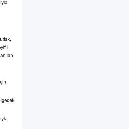
ıyla
utfak,
ifli
lanılan
çin
ölgedeki
ıyla