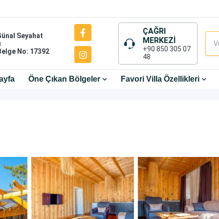
ÇAĞRI
Günal Seyahat
MERKEZİ
ı
+90 850 305 07
Belge No: 17392
48
ayfa
Öne Çıkan Bölgeler
Favori Villa Özellikleri