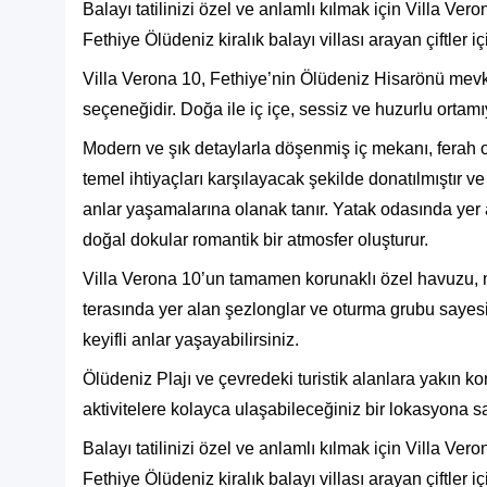
Balayı tatilinizi özel ve anlamlı kılmak için Villa V
Fethiye Ölüdeniz kiralık balayı villası arayan çiftler için
Villa Verona 10, Fethiye’nin Ölüdeniz Hisarönü mevki
seçeneğidir. Doğa ile iç içe, sessiz ve huzurlu ortamıyl
Modern ve şık detaylarla döşenmiş iç mekanı, ferah ot
temel ihtiyaçları karşılayacak şekilde donatılmıştır v
anlar yaşamalarına olanak tanır. Yatak odasında yer al
doğal dokular romantik bir atmosfer oluşturur.
Villa Verona 10’un tamamen korunaklı özel havuzu, m
terasında yer alan şezlonglar ve oturma grubu sayes
keyifli anlar yaşayabilirsiniz.
Ölüdeniz Plajı ve çevredeki turistik alanlara yakın 
aktivitelere kolayca ulaşabileceğiniz bir lokasyona sa
Balayı tatilinizi özel ve anlamlı kılmak için Villa V
Fethiye
Ölüdeniz kiralık balayı villası
arayan çiftler içi