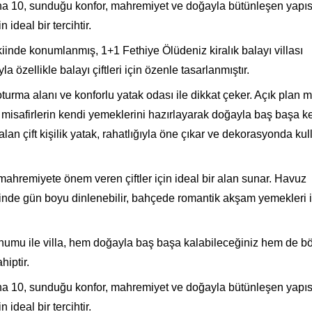
erona 10, sunduğu konfor, mahremiyet ve doğayla bütünleşen yapıs
 ideal bir tercihtir.
inde konumlanmış, 1+1 Fethiye Ölüdeniz kiralık balayı villası
a özellikle balayı çiftleri için özenle tasarlanmıştır.
urma alanı ve konforlu yatak odası ile dikkat çeker. Açık plan m
e misafirlerin kendi yemeklerini hazırlayarak doğayla baş başa key
an çift kişilik yatak, rahatlığıyla öne çıkar ve dekorasyonda kul
ahremiyete önem veren çiftler için ideal bir alan sunar. Havuz
inde gün boyu dinlenebilir, bahçede romantik akşam yemekleri i
konumu ile villa, hem doğayla baş başa kalabileceğiniz hem de b
hiptir.
erona 10, sunduğu konfor, mahremiyet ve doğayla bütünleşen yapıs
n ideal bir tercihtir.