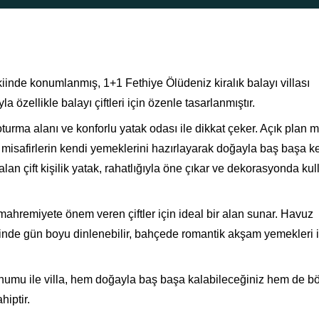
inde konumlanmış, 1+1 Fethiye Ölüdeniz kiralık balayı villası
a özellikle balayı çiftleri için özenle tasarlanmıştır.
urma alanı ve konforlu yatak odası ile dikkat çeker. Açık plan m
e misafirlerin kendi yemeklerini hazırlayarak doğayla baş başa key
an çift kişilik yatak, rahatlığıyla öne çıkar ve dekorasyonda kul
ahremiyete önem veren çiftler için ideal bir alan sunar. Havuz
inde gün boyu dinlenebilir, bahçede romantik akşam yemekleri i
konumu ile villa, hem doğayla baş başa kalabileceğiniz hem de b
hiptir.