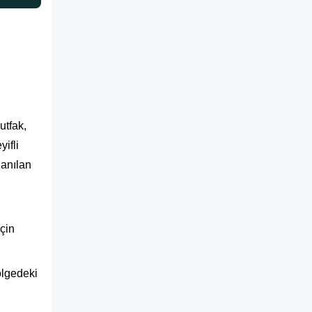
utfak,
ifli
lanılan
çin
ölgedeki