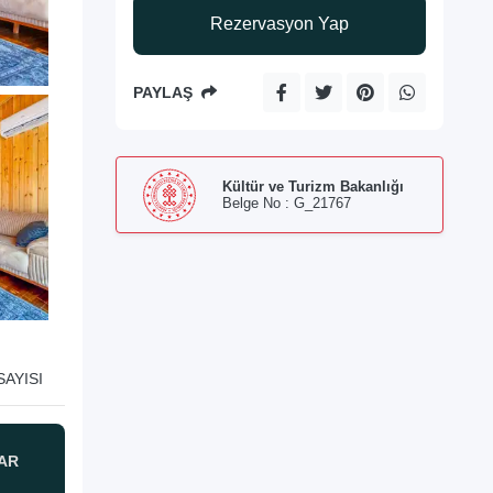
Rezervasyon Yap
PAYLAŞ
Kültür ve Turizm Bakanlığı
Belge No : G_21767
AYISI
AR