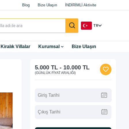
Blog
Bize Ulaşın
İNDİRİMLİ Aktivite
TR
TR
Kiralık Villalar
Kurumsal
Bize Ulaşın
EN
5.000 TL
-
10.000 TL
DE
(GÜNLÜK FIYAT ARALIĞI)
RU