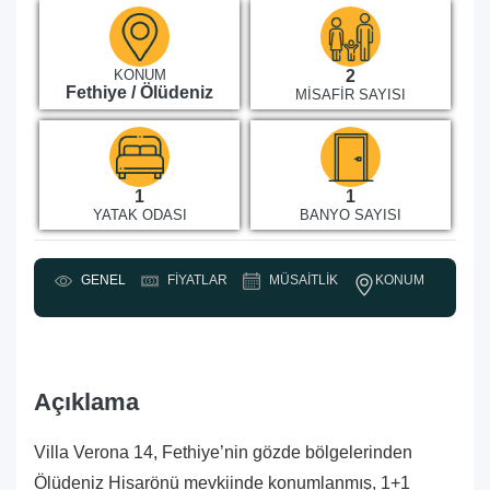
KONUM
2
Fethiye / Ölüdeniz
MISAFIR SAYISI
1
1
YATAK ODASI
BANYO SAYISI
KONUM
GENEL
FIYATLAR
MÜSAITLIK
Y
Açıklama
Villa Verona 14, Fethiye’nin gözde bölgelerinden
Ölüdeniz Hisarönü mevkiinde konumlanmış, 1+1