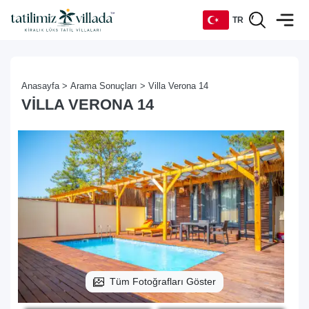
TR
TR
Anasayfa >
Arama Sonuçları >
Villa Verona 14
EN
VILLA VERONA 14
DE
RU
Tüm Fotoğrafları Göster