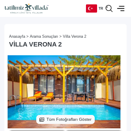
TR
TR
Anasayfa >
Arama Sonuçları >
Villa Verona 2
EN
VILLA VERONA 2
DE
RU
Tüm Fotoğrafları Göster