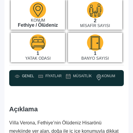
KONUM
2
Fethiye / Ölüdeniz
MISAFIR SAYISI
1
1
YATAK ODASI
BANYO SAYISI
KONUM
GENEL
FIYATLAR
MÜSAITLIK
Y
Açıklama
Villa Verona, Fethiye’nin Ölüdeniz Hisarönü
mevkiinde yer alan, doğa ile iç içe konumuyla dikkat