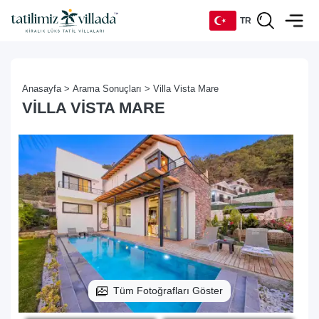
TR
TR
Anasayfa >
Arama Sonuçları >
Villa Vista Mare
EN
VILLA VISTA MARE
DE
RU
Tüm Fotoğrafları Göster