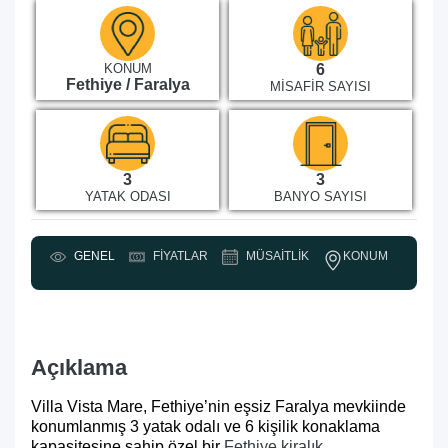
KONUM
6
Fethiye / Faralya
MISAFIR SAYISI
3
3
YATAK ODASI
BANYO SAYISI
KONUM
GENEL
FIYATLAR
MÜSAITLIK
Y
Açıklama
Villa Vista Mare, Fethiye’nin eşsiz Faralya mevkiinde
konumlanmış 3 yatak odalı ve 6 kişilik konaklama
kapasitesine sahip özel bir
Fethiye kiralık