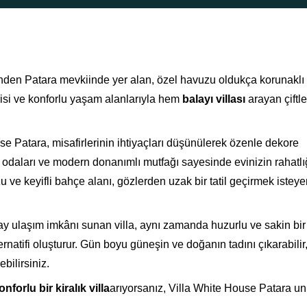
nden Patara mevkiinde yer alan, özel havuzu oldukça korunaklı 
risi ve konforlu yaşam alanlarıyla hem
balayı villası
arayan çiftl
se Patara, misafirlerinin ihtiyaçları düşünülerek özenle dekore
ak odaları ve modern donanımlı mutfağı sayesinde evinizin rahatlı
u ve keyifli bahçe alanı, gözlerden uzak bir tatil geçirmek istey
ay ulaşım imkânı sunan villa, aynı zamanda huzurlu ve sakin bir
atifi oluşturur. Gün boyu güneşin ve doğanın tadını çıkarabilir
ebilirsiniz.
forlu bir kiralık villa
arıyorsanız, Villa White House Patara u