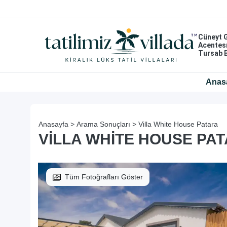
Cüneyt 
Acentes
Tursab 
Anas
Anasayfa >
Arama Sonuçları >
Villa White House Patara
VILLA WHITE HOUSE PA
Tüm Fotoğrafları Göster