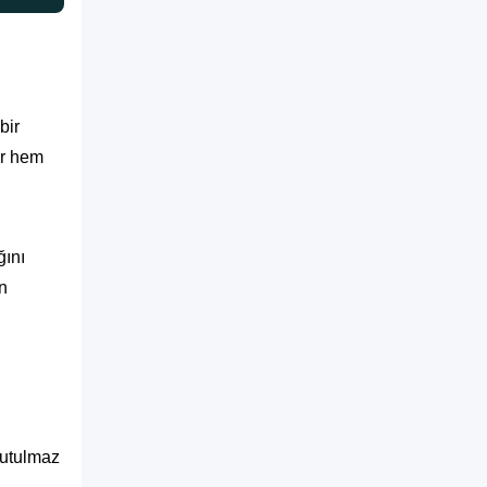
bir
er hem
ğını
en
,
nutulmaz