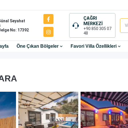
ÇAĞRI
Günal Seyahat
MERKEZİ
ı
+90 850 305 07
Belge No: 17392
48
ayfa
Öne Çıkan Bölgeler
Favori Villa Özellikleri
TARA