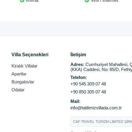
Klima
Wifi / İnternet
Villa Seçenekleri
İletişim
Adres:
Cumhuriyet Mahallesi, Ç
Kiralık Villalar
(KKA) Caddesi, No: 85/D, Fethi
Apartlar
Telefon:
Bungalovlar
+90 545 309 07 48
Odalar
+90 850 305 07 48
Mail:
info@tatilimizvillada.com.tr
C&F TRAVEL TURİZM LİMİTED ŞİRK