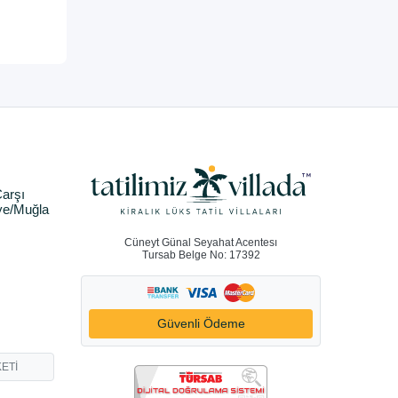
arşı
ye/Muğla
Cüneyt Günal Seyahat Acentesı
Tursab Belge No: 17392
Güvenli Ödeme
ETİ