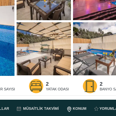
2
2
R SAYISI
YATAK ODASI
BANYO SA
LLAR
MÜSAITLIK
TAKVIMI
KONUM
YORUML