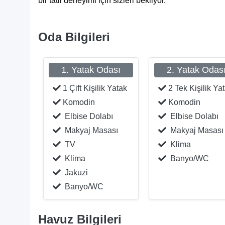
bir tatil deneyimi için sizleri bekliyor.
Oda Bilgileri
1. Yatak Odası
2. Yatak Odas
1 Çift Kişilik Yatak
2 Tek Kişilik Ya
Komodin
Komodin
Elbise Dolabı
Elbise Dolabı
Makyaj Masası
Makyaj Masası
TV
Klima
Klima
Banyo/WC
Jakuzi
Banyo/WC
Havuz Bilgileri