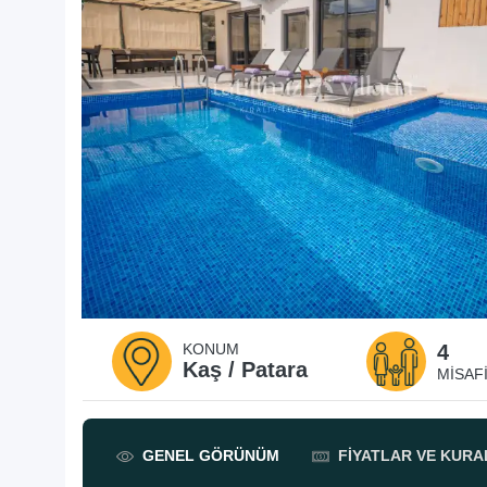
KONUM
4
Kaş / Patara
MISAFI
GENEL
GÖRÜNÜM
FIYATLAR
VE KURA