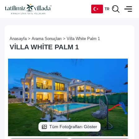
TR
TR
Anasayfa >
Arama Sonuçları >
Villa White Palm 1
EN
VILLA WHITE PALM 1
DE
RU
Tüm Fotoğrafları Göster