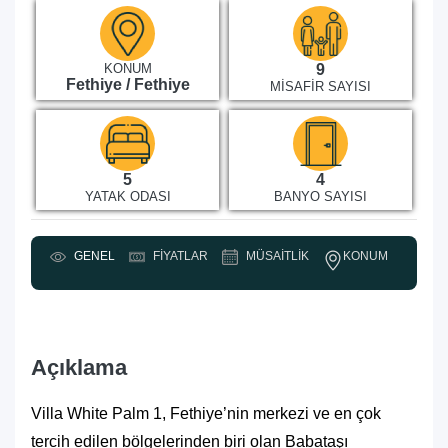
KONUM
9
Fethiye / Fethiye
MISAFIR SAYISI
5
4
YATAK ODASI
BANYO SAYISI
KONUM
GENEL
FIYATLAR
MÜSAITLIK
Y
Açıklama
Villa White Palm 1, Fethiye’nin merkezi ve en çok
tercih edilen bölgelerinden biri olan Babataşı