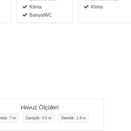
Klima
Klima
Banyo/WC
Havuz Ölçüleri
nluk: 7 m
Genişlik: 4.5 m
Derinlik: 1.4 m