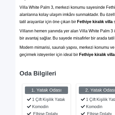
Villa White Palm 3, merkezi konumu sayesinde Fethiye
alanlarına kolay ulaşım imkânı sunmaktadır. Bu özell
tatil arayanlar için öne çıkan bir
Fethiye kiralık villa
s
Villanın hemen yanında yer alan Villa White Palm 3 ile
bir avantaj sağlar. Bu sayede misafirler bir arada tat
Modern mimarisi, saunalı yapısı, merkezi konumu ve 
geçirmek isteyenler için ideal bir
Fethiye kiralık villa
Oda Bilgileri
1. Yatak Odası
2. Yatak Odas
1 Çift Kişilik Yatak
1 Çift Kişilik Ya
Komodin
Komodin
Elbise Dolabı
Elbise Dolabı