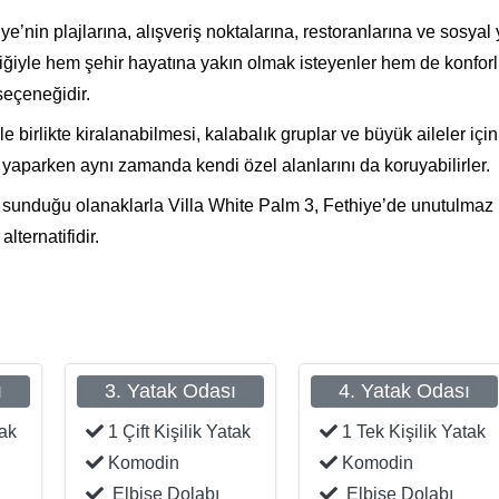
’nin plajlarına, alışveriş noktalarına, restoranlarına ve sosya
iğiyle hem şehir hayatına yakın olmak isteyenler hem de konforl
eçeneğidir.
 birlikte kiralanabilmesi, kalabalık gruplar ve büyük aileler içi
il yaparken aynı zamanda kendi özel alanlarını da koruyabilirler.
sunduğu olanaklarla Villa White Palm 3, Fethiye’de unutulmaz bi
alternatifidir.
ı
3. Yatak Odası
4. Yatak Odası
tak
1 Çift Kişilik Yatak
1 Tek Kişilik Yatak
Komodin
Komodin
Elbise Dolabı
Elbise Dolabı