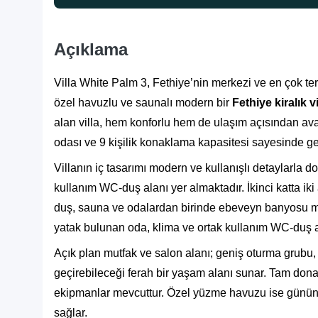
Açıklama
Villa White Palm 3, Fethiye’nin merkezi ve en çok te
özel havuzlu ve saunalı modern bir
Fethiye kiralık vi
alan villa, hem konforlu hem de ulaşım açısından avanta
odası ve 9 kişilik konaklama kapasitesi sayesinde ge
Villanın iç tasarımı modern ve kullanışlı detaylarla don
kullanım WC-duş alanı yer almaktadır. İkinci katta iki 
duş, sauna ve odalardan birinde ebeveyn banyosu mevcut
yatak bulunan oda, klima ve ortak kullanım WC-duş ala
Açık plan mutfak ve salon alanı; geniş oturma grubu, te
geçirebileceği ferah bir yaşam alanı sunar. Tam dona
ekipmanlar mevcuttur. Özel yüzme havuzu ise günün y
sağlar.