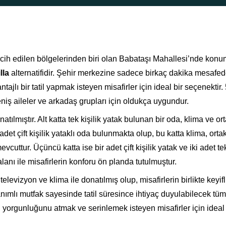
rcih edilen bölgelerinden biri olan Babataşı Mahallesi’nde kon
lla
alternatifidir. Şehir merkezine sadece birkaç dakika mesafed
jlı bir tatil yapmak isteyen misafirler için ideal bir seçenektir.
niş aileler ve arkadaş grupları için oldukça uygundur.
atılmıştır. Alt katta tek kişilik yatak bulunan bir oda, klima ve or
adet çift kişilik yataklı oda bulunmakta olup, bu katta klima, ort
tur. Üçüncü katta ise bir adet çift kişilik yatak ve iki adet tek
nı ile misafirlerin konforu ön planda tutulmuştur.
levizyon ve klima ile donatılmış olup, misafirlerin birlikte keyifli
nımlı mutfak sayesinde tatil süresince ihtiyaç duyulabilecek tüm
orgunluğunu atmak ve serinlemek isteyen misafirler için ideal 