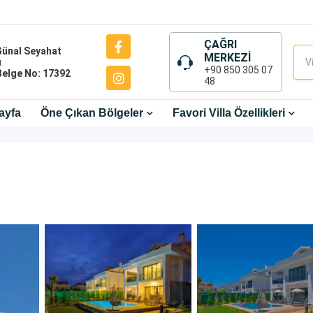
ÇAĞRI
Günal Seyahat
MERKEZİ
ı
+90 850 305 07
Belge No: 17392
48
ayfa
Öne Çıkan Bölgeler
Favori Villa Özellikleri