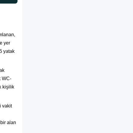
umlanan,
e yer
 5 yatak
tak
ak WC-
 kişilik
 vakit
bir alan