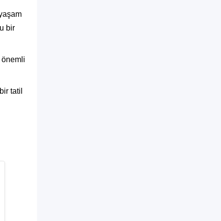
l yaşam
u bir
n önemli
r tatil