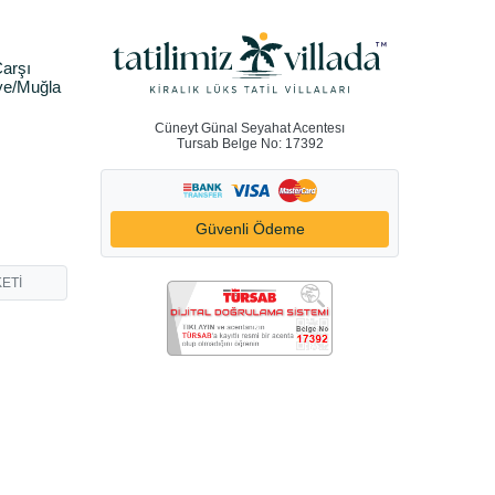
arşı
ye/Muğla
Cüneyt Günal Seyahat Acentesı
Tursab Belge No: 17392
Güvenli Ödeme
ETİ