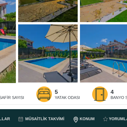
5
4
SAFIR SAYISI
YATAK ODASI
BANYO S
LLAR
MÜSAITLIK
TAKVIMI
KONUM
YORUML