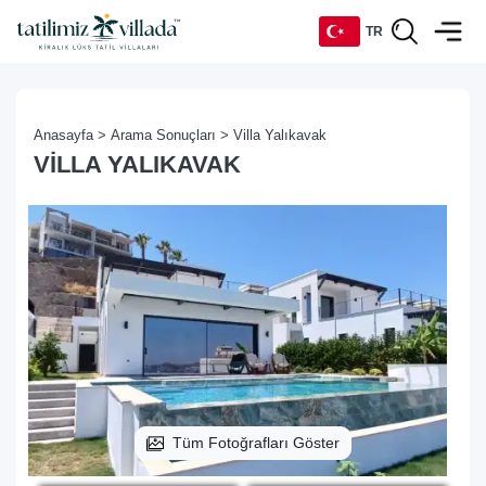
TR
TR
Anasayfa >
Arama Sonuçları >
Villa Yalıkavak
EN
VILLA YALIKAVAK
DE
RU
Tüm Fotoğrafları Göster