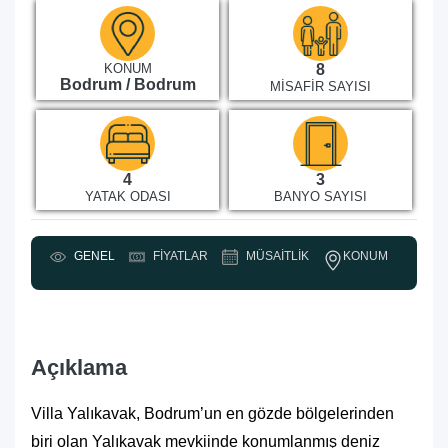
KONUM
8
Bodrum / Bodrum
MISAFIR SAYISI
4
3
YATAK ODASI
BANYO SAYISI
KONUM
GENEL
FIYATLAR
MÜSAITLIK
Y
Açıklama
Villa Yalıkavak, Bodrum’un en gözde bölgelerinden
biri olan Yalıkavak mevkiinde konumlanmış deniz