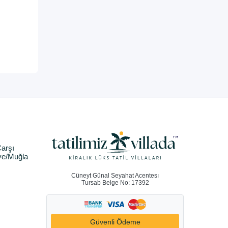
arşı
ye/Muğla
Cüneyt Günal Seyahat Acentesı
Tursab Belge No: 17392
Güvenli Ödeme