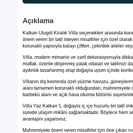
Açıklama
Kalkan Ulugöl Kiralık Villa
seçenekleri arasında kon
önem veren bir tatil isteyen misafirler için özel olara
korunaklı yapısıyla balayı çiftleri, çekirdek aileler vey
Villa, modern mimarisi ve zarif dekorasyonuyla dikka
mutfak, özenle döşenmiş yatak odaları ve tatilinizi dah
aydınlık tasarlanmış olup doğayla uyum içinde konforl
Villanın dış kısmında özel yüzme havuzu, güneşlenm
alanı tamamen korunaklı olduğundan, mahremiyete önem 
barbekü alanı ve açık hava oturma bölümü sayesinde s
Villa Yaz Kalkan 1, doğayla iç içe huzurlu bir tatil
sürede ulaşım imkânı sağlamaktadır. Böylece hem sess
avantajını yaşarsınız.
Mahremiyete önem veren misafirler için öne çıkan
mu