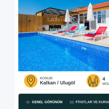
KONUM
4
Kalkan / Ulugöl
MIS
GENEL
GÖRÜNÜM
FIYATLAR
VE KURA