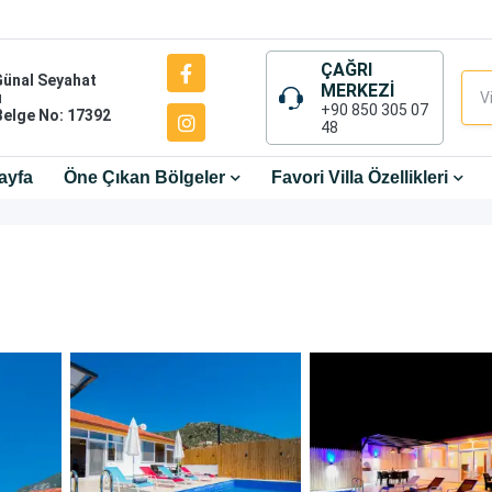
ÇAĞRI
Günal Seyahat
MERKEZİ
ı
+90 850 305 07
Belge No: 17392
48
ayfa
Öne Çıkan Bölgeler
Favori Villa Özellikleri