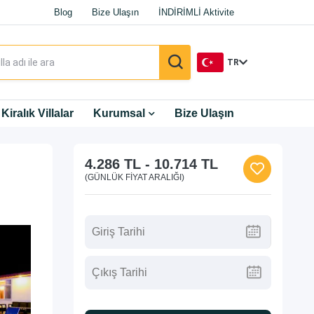
Blog
Bize Ulaşın
İNDİRİMLİ Aktivite
TR
TR
Kiralık Villalar
Kurumsal
Bize Ulaşın
EN
4.286 TL
-
10.714 TL
DE
(GÜNLÜK FIYAT ARALIĞI)
RU