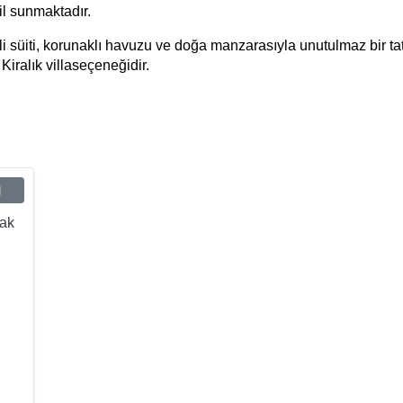
il sunmaktadır.
li süiti, korunaklı havuzu ve doğa manzarasıyla unutulmaz bir tat
iralık villa
seçeneğidir.
ı
tak