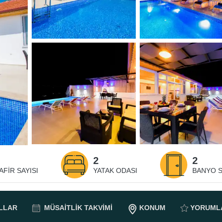
2
2
AFIR SAYISI
YATAK ODASI
BANYO S
LLAR
MÜSAITLIK
TAKVIMI
KONUM
YORUML