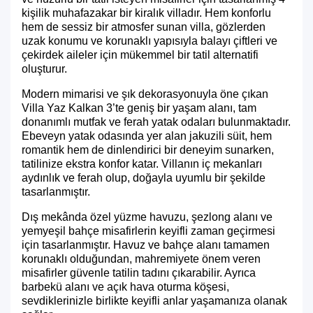
kişilik muhafazakar bir kiralık villadır. Hem konforlu
hem de sessiz bir atmosfer sunan villa, gözlerden
uzak konumu ve korunaklı yapısıyla balayı çiftleri ve
çekirdek aileler için mükemmel bir tatil alternatifi
oluşturur.
Modern mimarisi ve şık dekorasyonuyla öne çıkan
Villa Yaz Kalkan 3’te geniş bir yaşam alanı, tam
donanımlı mutfak ve ferah yatak odaları bulunmaktadır.
Ebeveyn yatak odasında yer alan jakuzili süit, hem
romantik hem de dinlendirici bir deneyim sunarken,
tatilinize ekstra konfor katar. Villanın iç mekanları
aydınlık ve ferah olup, doğayla uyumlu bir şekilde
tasarlanmıştır.
Dış mekânda özel yüzme havuzu, şezlong alanı ve
yemyeşil bahçe misafirlerin keyifli zaman geçirmesi
için tasarlanmıştır. Havuz ve bahçe alanı tamamen
korunaklı olduğundan, mahremiyete önem veren
misafirler güvenle tatilin tadını çıkarabilir. Ayrıca
barbekü alanı ve açık hava oturma köşesi,
sevdiklerinizle birlikte keyifli anlar yaşamanıza olanak