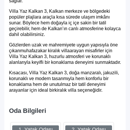
sağlar.
Villa Yaz Kalkan 3, Kalkan merkeze ve bölgedeki
popüler plajlara araçla kısa sürede ulaşım imkânı
sunar. Böylece hem doğayla iç içe sakin bir tatil
geçirebilir, hem de Kalkan’ın canlı atmosferine kolayca
dahil olabilirsiniz.
Gözlerden uzak ve mahremiyete uygun yapısıyla öne
çıkan
muhafazakar kiralık villa
arayan misafirler için
Villa Yaz Kalkan 3, huzurlu atmosferi ve korunaklı
alanlarıyla keyifli bir konaklama deneyimi sunmaktadır.
Kısacası, Villa Yaz Kalkan 3, doğa manzaralı, jakuzili,
korunaklı ve modern tasarımıyla hem konforlu bir
konaklama hem de unutulmaz bir tatil deneyimi
arayanlar için ideal bir
kiralık villa s
eçeneğidir.
Oda Bilgileri
1. Yatak Odası
2. Yatak Odası