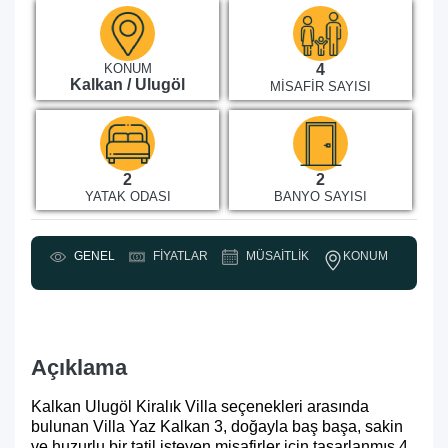
KONUM
4
Kalkan / Ulugöl
MISAFIR SAYISI
2
2
YATAK ODASI
BANYO SAYISI
KONUM
GENEL
FIYATLAR
MÜSAITLIK
Y
Açıklama
Kalkan Ulugöl Kiralık Villa
seçenekleri arasında
bulunan Villa Yaz Kalkan 3, doğayla baş başa, sakin
ve huzurlu bir tatil isteyen misafirler için tasarlanmış 4