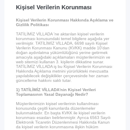
Kişisel Verilerin Korunması
Kişisel Verilerin Korunması Hakkında Açıklama ve
Gizlilik Politikası
TATİLİMİZ VİLLADA 'ne aktarılan kişisel verilerin
korunması konusundaki temel bilgilere aşağıda yer
verilmiştir. TATİLİMİZ VİLLADA, 6698 sayılı Kişisel
Verilerin Korunması Kanunu (KVKK) madde 10'dan
doğan aydınlatma yükümlülüğünü yerine getirmek
amacıyla aşağıdaki açıklamaları müşterilerimizin ve
web sitemizi kullanan 3. kişilerin dikkatine sunar.
TATİLİMİZ VİLLADA iş bu Kişisel Verilerin Korunması
Hakkında Açıklama metnini yürürlükteki mevzuatta
yapılabilecek değişiklikler çerçevesinde her zaman
güncelleme hakkını saklı tutar.
1) TATİLİMİZ VİLLADA'nin Kişisel Verileri
Toplamasının Yasal Dayanağı Nedir?
Müşterilerimizin kişisel verilerinin kullanılması
konusunda çeşitli kanunlarda düzenlemeler
bulunmaktadır. En başta KVKK ile kişisel verilerin
korunması esasları belirlenmiştir. Ayrıca 6563 Sayılı
Elektronik Ticaretin Düzenlenmesi Hakkında Kanun
da kişisel verilerin korunmasına ilişkin hüküm