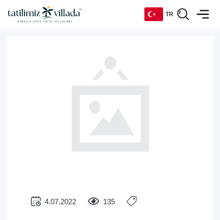
TR
TR
EN
DE
RU
4.07.2022
135