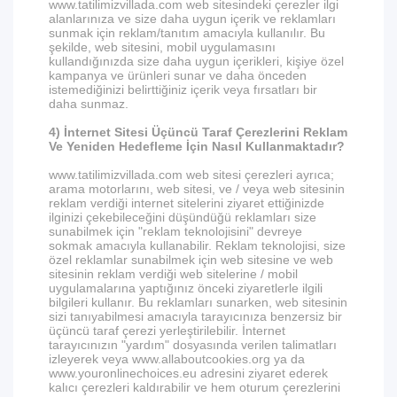
www.tatilimizvillada.com web sitesindeki çerezler ilgi
alanlarınıza ve size daha uygun içerik ve reklamları
sunmak için reklam/tanıtım amacıyla kullanılır. Bu
şekilde, web sitesini, mobil uygulamasını
kullandığınızda size daha uygun içerikleri, kişiye özel
kampanya ve ürünleri sunar ve daha önceden
istemediğinizi belirttiğiniz içerik veya fırsatları bir
daha sunmaz.
4) İnternet Sitesi Üçüncü Taraf Çerezlerini Reklam
Ve Yeniden Hedefleme İçin Nasıl Kullanmaktadır?
www.tatilimizvillada.com web sitesi çerezleri ayrıca;
arama motorlarını, web sitesi, ve / veya web sitesinin
reklam verdiği internet sitelerini ziyaret ettiğinizde
ilginizi çekebileceğini düşündüğü reklamları size
sunabilmek için "reklam teknolojisini" devreye
sokmak amacıyla kullanabilir. Reklam teknolojisi, size
özel reklamlar sunabilmek için web sitesine ve web
sitesinin reklam verdiği web sitelerine / mobil
uygulamalarına yaptığınız önceki ziyaretlerle ilgili
bilgileri kullanır. Bu reklamları sunarken, web sitesinin
sizi tanıyabilmesi amacıyla tarayıcınıza benzersiz bir
üçüncü taraf çerezi yerleştirilebilir. İnternet
tarayıcınızın "yardım" dosyasında verilen talimatları
izleyerek veya www.allaboutcookies.org ya da
www.youronlinechoices.eu adresini ziyaret ederek
kalıcı çerezleri kaldırabilir ve hem oturum çerezlerini