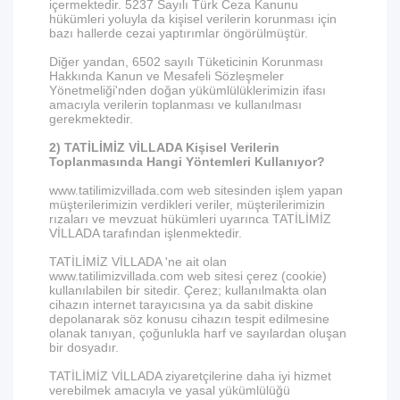
içermektedir. 5237 Sayılı Türk Ceza Kanunu
hükümleri yoluyla da kişisel verilerin korunması için
bazı hallerde cezai yaptırımlar öngörülmüştür.
Diğer yandan, 6502 sayılı Tüketicinin Korunması
Hakkında Kanun ve Mesafeli Sözleşmeler
Yönetmeliği'nden doğan yükümlülüklerimizin ifası
amacıyla verilerin toplanması ve kullanılması
gerekmektedir.
2) TATİLİMİZ VİLLADA Kişisel Verilerin
Toplanmasında Hangi Yöntemleri Kullanıyor?
www.tatilimizvillada.com web sitesinden işlem yapan
müşterilerimizin verdikleri veriler, müşterilerimizin
rızaları ve mevzuat hükümleri uyarınca TATİLİMİZ
VİLLADA tarafından işlenmektedir.
TATİLİMİZ VİLLADA 'ne ait olan
www.tatilimizvillada.com web sitesi çerez (cookie)
kullanılabilen bir sitedir. Çerez; kullanılmakta olan
cihazın internet tarayıcısına ya da sabit diskine
depolanarak söz konusu cihazın tespit edilmesine
olanak tanıyan, çoğunlukla harf ve sayılardan oluşan
bir dosyadır.
TATİLİMİZ VİLLADA ziyaretçilerine daha iyi hizmet
verebilmek amacıyla ve yasal yükümlülüğü