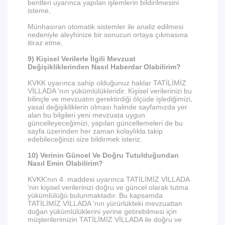
bentleri uyarınca yapılan işlemlerin bildirilmesini
isteme,
Münhasıran otomatik sistemler ile analiz edilmesi
nedeniyle aleyhinize bir sonucun ortaya çıkmasına
itiraz etme,
9) Kişisel Verilerle İlgili Mevzuat
Değişikliklerinden Nasıl Haberdar Olabilirim?
KVKK uyarınca sahip olduğunuz haklar TATİLİMİZ
VİLLADA 'nın yükümlülükleridir. Kişisel verilerinizi bu
bilinçle ve mevzuatın gerektirdiği ölçüde işlediğimizi,
yasal değişikliklerin olması halinde sayfamızda yer
alan bu bilgileri yeni mevzuata uygun
güncelleyeceğimizi, yapılan güncellemeleri de bu
sayfa üzerinden her zaman kolaylıkla takip
edebileceğinizi size bildirmek isteriz.
10) Verinin Güncel Ve Doğru Tutulduğundan
Nasıl Emin Olabilirim?
KVKK'nın 4. maddesi uyarınca TATİLİMİZ VİLLADA
'nin kişisel verilerinizi doğru ve güncel olarak tutma
yükümlülüğü bulunmaktadır. Bu kapsamda
TATİLİMİZ VİLLADA 'nın yürürlükteki mevzuattan
doğan yükümlülüklerini yerine getirebilmesi için
müşterilerimizin TATİLİMİZ VİLLADA ile doğru ve