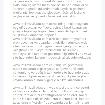
çerçevesinde, işbu Kişisel Verilerin Korunması
Hakkında açıklama metninde belirlenen amaçlar ve
kapsam dışında kullanılmamak kaydı ile gezinme
bilgilerinizi toplayacak, işleyecek, üçüncü kişilerle
paylaşacak ve güvenli olarak saklayacaktır.
www.tatilimizvillada.com çerezleri; günlük dosyaları,
boş gif dosyaları ve / veya üçüncü taraf kaynakları
yoluyla topladığı bilgileri tercihlerinizle ilgili bir özet
oluşturmak amacıyla depolar.
www.tatilimizvillada.com size özel tanıtım yapmak,
promosyonlar ve pazarlama teklifleri sunmak, web
sitesinin veya mobil uygulamanın içeriğini size göre
iyileştirmek ve / veya tercihlerinizi belirlemek
amacıyla; site üzerinde gezinme bilgilerinizi ve / veya
site üzerindeki kullanım geçmişinizi izleyebilmektedir.
www.tatilimizvillada.com çevrimiçi ve çevrimdışı
olarak toplanan bilgiler yasal çerçeve dahilindeki
yöntemlerle ve değişik tarihlerde site üzerinde sizden
toplanan bilgileri eşleştirebilir ve bu bilgileri başka
kaynaklardan alınan bilgilerle birlikte kullanabilir.
www.tatilimizvillada.com web sitesi oturum çerezleri
ve kalıcı çerezler kullanmaktadır. Oturum kimliği
çerezi, tarayıcınızı kapattığınızda sona erer. Kalıcı
çerez ise sabit diskinizde uzun bir süre kalır. İnternet
tarayıcınızın "yardım" dosyasında verilen talimatları