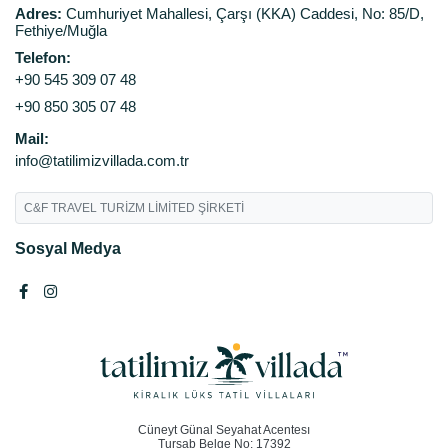
Adres:
Cumhuriyet Mahallesi, Çarşı (KKA) Caddesi, No: 85/D,
Fethiye/Muğla
Telefon:
+90 545 309 07 48
+90 850 305 07 48
Mail:
info@tatilimizvillada.com.tr
C&F TRAVEL TURİZM LİMİTED ŞİRKETİ
Sosyal Medya
Cüneyt Günal Seyahat Acentesı
Tursab Belge No: 17392