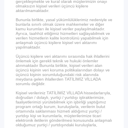
gerçekleşmekte ve kural olarak müşterimizin onayı
olmaksızın kişisel verileri üçüncü kişilere
aktarılmamaktadır.
Bununla birlikte, yasal yükümlülüklerimiz nedeniyle ve
bunlarla sınırlı olmak üzere mahkemeler ve diğer
kamu kurumları ile kişisel veriler paylaşılmaktadır.
Ayrıca, taahhüt ettiğimiz hizmetleri sağlayabilmek ve
verilen hizmetlerin kalite kontrolünü yapabilmek için
anlaşmalı üçüncü kişilere kişisel veri aktarımı
yapılmaktadır.
Üçüncü kişilere veri aktarımı sırasında hak ihlallerini
önlemek için gerekli teknik ve hukuki önlemler
alınmaktadır Bununla birlikte, kişisel verileri alan
üçüncü kişinin veri koruma politikalarından dolayı ve
üçüncü kişinin sorumluluğundaki risk alanında
meydana gelen ihlallerden TATİLİMİZ VİLLADA
sorumlu değildir.
Kişisel verileriniz TATİLİMİZ VİLLADA hissedarlarıyla,
doğrudan / dolaylı, yurtiçi / yurtdışı iştiraklerimize,
faaliyetlerimizi yürütebilmek için işbirliği yaptığımız
program ortağı kurum, kuruluşlarla, verilerin bulut
ortamında saklanması hizmeti aldığımız yurtiçi /
yurtdışı kişi ve kurumlarla, müşterilerimize ticari
elektronik iletilerin gönderilmesi konusunda anlaşmalı
olduğumuz yurtiçi / yurtdışındaki kuruluşlarla,