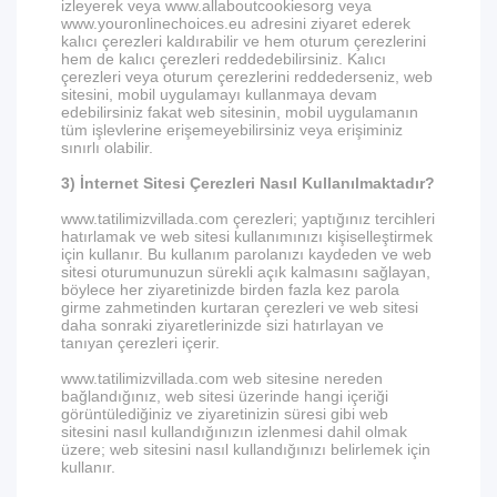
izleyerek veya www.allaboutcookiesorg veya
www.youronlinechoices.eu adresini ziyaret ederek
kalıcı çerezleri kaldırabilir ve hem oturum çerezlerini
hem de kalıcı çerezleri reddedebilirsiniz. Kalıcı
çerezleri veya oturum çerezlerini reddederseniz, web
sitesini, mobil uygulamayı kullanmaya devam
edebilirsiniz fakat web sitesinin, mobil uygulamanın
tüm işlevlerine erişemeyebilirsiniz veya erişiminiz
sınırlı olabilir.
3) İnternet Sitesi Çerezleri Nasıl Kullanılmaktadır?
www.tatilimizvillada.com çerezleri; yaptığınız tercihleri
hatırlamak ve web sitesi kullanımınızı kişiselleştirmek
için kullanır. Bu kullanım parolanızı kaydeden ve web
sitesi oturumunuzun sürekli açık kalmasını sağlayan,
böylece her ziyaretinizde birden fazla kez parola
girme zahmetinden kurtaran çerezleri ve web sitesi
daha sonraki ziyaretlerinizde sizi hatırlayan ve
tanıyan çerezleri içerir.
www.tatilimizvillada.com web sitesine nereden
bağlandığınız, web sitesi üzerinde hangi içeriği
görüntülediğiniz ve ziyaretinizin süresi gibi web
sitesini nasıl kullandığınızın izlenmesi dahil olmak
üzere; web sitesini nasıl kullandığınızı belirlemek için
kullanır.