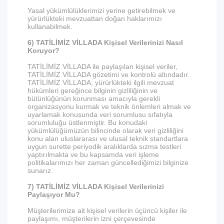
Yasal yükümlülüklerimizi yerine getirebilmek ve
yürürlükteki mevzuattan doğan haklarımızı
kullanabilmek.
6) TATİLİMİZ VİLLADA Kişisel Verilerinizi Nasıl
Koruyor?
TATİLİMİZ VİLLADA ile paylaşılan kişisel veriler,
TATİLİMİZ VİLLADA gözetimi ve kontrolü altındadır.
TATİLİMİZ VİLLADA, yürürlükteki ilgili mevzuat
hükümleri gereğince bilginin gizliliğinin ve
bütünlüğünün korunması amacıyla gerekli
organizasyonu kurmak ve teknik önlemleri almak ve
uyarlamak konusunda veri sorumlusu sıfatıyla
sorumluluğu üstlenmiştir. Bu konudaki
yükümlülüğümüzün bilincinde olarak veri gizliliğini
konu alan uluslararası ve ulusal teknik standartlara
uygun surette periyodik aralıklarda sızma testleri
yaptırılmakta ve bu kapsamda veri işleme
politikalarımızı her zaman güncellediğimizi bilginize
sunarız.
7) TATİLİMİZ VİLLADA Kişisel Verilerinizi
Paylaşıyor Mu?
Müşterilerimize ait kişisel verilerin üçüncü kişiler ile
paylaşımı, müşterilerin izni çerçevesinde