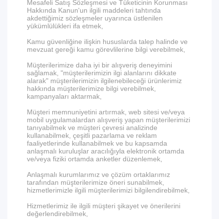
Mesafeli Satış Sözleşmesi ve Tüketicinin Korunması
Hakkında Kanun'un ilgili maddeleri tahtında
akdettiğimiz sözleşmeler uyarınca üstlenilen
yükümlülükleri ifa etmek,
Kamu güvenliğine ilişkin hususlarda talep halinde ve
mevzuat gereği kamu görevlilerine bilgi verebilmek,
Müşterilerimize daha iyi bir alışveriş deneyimini
sağlamak, "müşterilerimizin ilgi alanlarını dikkate
alarak" müşterilerimizin ilgilenebileceği ürünlerimiz
hakkında müşterilerimize bilgi verebilmek,
kampanyaları aktarmak,
Müşteri memnuniyetini artırmak, web sitesi ve/veya
mobil uygulamalardan alışveriş yapan müşterilerimizi
tanıyabilmek ve müşteri çevresi analizinde
kullanabilmek, çeşitli pazarlama ve reklam
faaliyetlerinde kullanabilmek ve bu kapsamda
anlaşmalı kuruluşlar aracılığıyla elektronik ortamda
ve/veya fiziki ortamda anketler düzenlemek,
Anlaşmalı kurumlarımız ve çözüm ortaklarımız
tarafından müşterilerimize öneri sunabilmek,
hizmetlerimizle ilgili müşterilerimizi bilgilendirebilmek,
Hizmetlerimiz ile ilgili müşteri şikayet ve önerilerini
değerlendirebilmek,