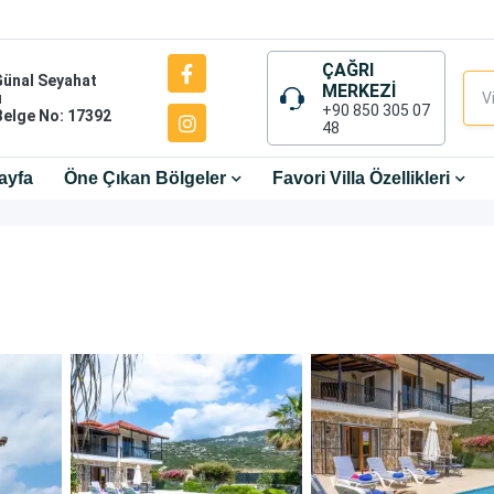
ÇAĞRI
Günal Seyahat
MERKEZİ
ı
+90 850 305 07
Belge No: 17392
48
ayfa
Öne Çıkan Bölgeler
Favori Villa Özellikleri