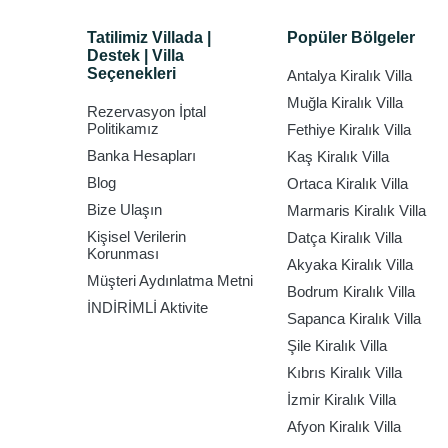
Tatilimiz Villada |
Popüler Bölgeler
Destek | Villa
Seçenekleri
Antalya Kiralık Villa
Muğla Kiralık Villa
Rezervasyon İptal
Politikamız
Fethiye Kiralık Villa
Banka Hesapları
Kaş Kiralık Villa
Blog
Ortaca Kiralık Villa
Bize Ulaşın
Marmaris Kiralık Villa
Kişisel Verilerin
Datça Kiralık Villa
Korunması
Akyaka Kiralık Villa
Müşteri Aydınlatma Metni
Bodrum Kiralık Villa
İNDİRİMLİ Aktivite
Sapanca Kiralık Villa
Şile Kiralık Villa
Kıbrıs Kiralık Villa
İzmir Kiralık Villa
Afyon Kiralık Villa