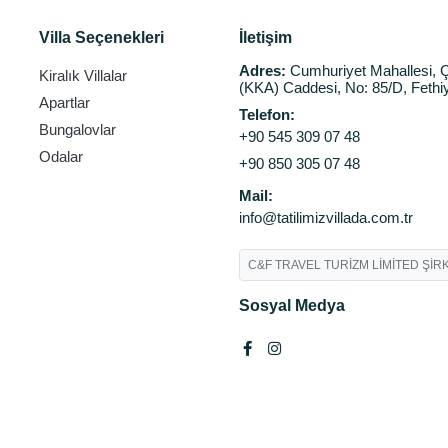
Villa Seçenekleri
İletişim
Adres:
Cumhuriyet Mahallesi, Ç
Kiralık Villalar
(KKA) Caddesi, No: 85/D, Fethi
Apartlar
Telefon:
Bungalovlar
+90 545 309 07 48
Odalar
+90 850 305 07 48
Mail:
info@tatilimizvillada.com.tr
C&F TRAVEL TURİZM LİMİTED ŞİRK
Sosyal Medya