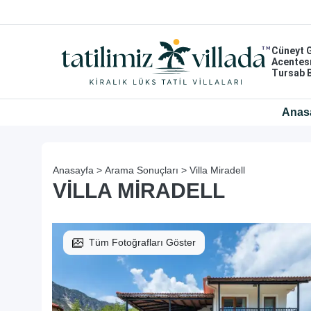
Cüneyt 
Acentes
Tursab 
Anas
Anasayfa >
Arama Sonuçları >
Villa Miradell
VILLA MIRADELL
Tüm Fotoğrafları Göster