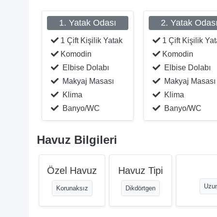
1. Yatak Odası
2. Yatak Odas
1 Çift Kişilik Yatak
1 Çift Kişilik Ya
Komodin
Komodin
Elbise Dolabı
Elbise Dolabı
Makyaj Masası
Makyaj Masası
Klima
Klima
Banyo/WC
Banyo/WC
Havuz Bilgileri
Özel Havuz
Havuz Tipi
Uzun
Korunaksız
Dikdörtgen