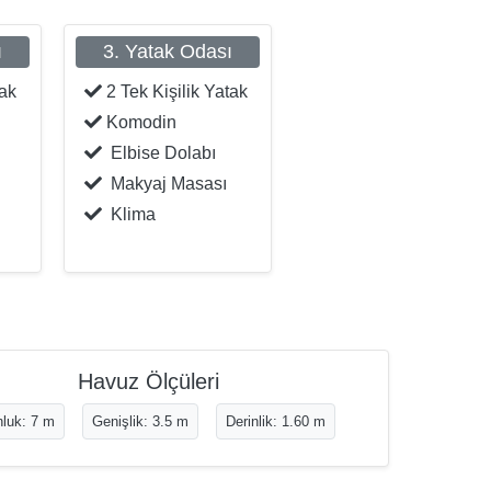
ı
3. Yatak Odası
tak
2 Tek Kişilik Yatak
Komodin
Elbise Dolabı
Makyaj Masası
Klima
Havuz Ölçüleri
luk: 7 m
Genişlik: 3.5 m
Derinlik: 1.60 m