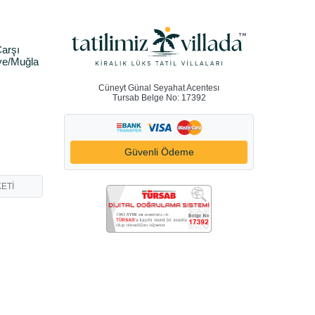
arşı
ye/Muğla
Cüneyt Günal Seyahat Acentesı
Tursab Belge No: 17392
Güvenli Ödeme
ETİ