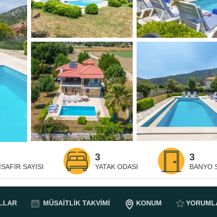
3
3
ISAFIR SAYISI
YATAK ODASI
BANYO S
LLAR
MÜSAITLIK
TAKVIMI
KONUM
YORUML