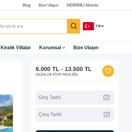
Blog
Bize Ulaşın
İNDİRİMLİ Aktivite
TR
TR
Kiralık Villalar
Kurumsal
Bize Ulaşın
EN
6.000 TL
-
13.500 TL
DE
(GÜNLÜK FIYAT ARALIĞI)
RU