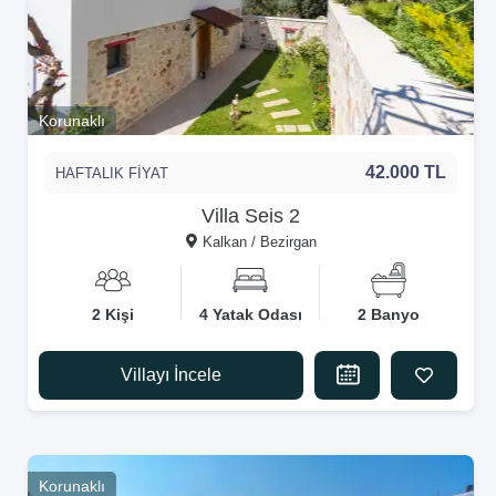
Korunaklı
42.000 TL
HAFTALIK FİYAT
Villa Seis 2
Kalkan / Bezirgan
2 Kişi
4 Yatak Odası
2 Banyo
Villayı İncele
Korunaklı