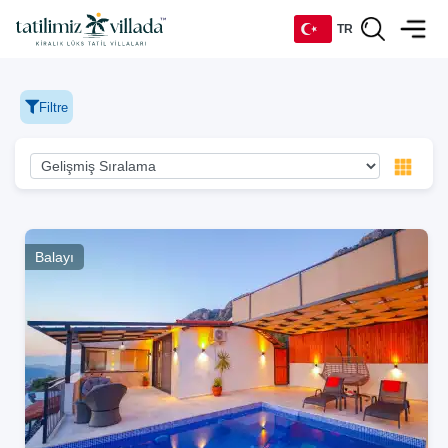
TR
TR
Filtre
EN
DE
RU
Balayı