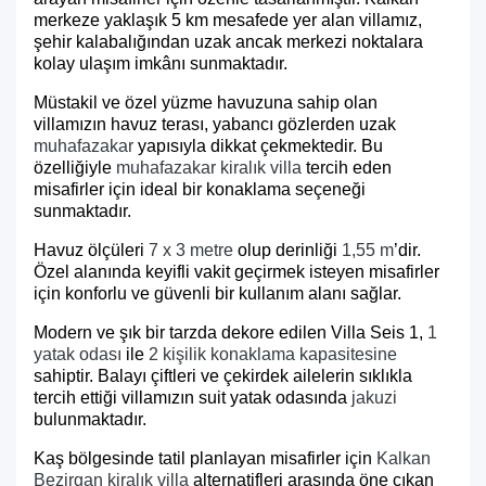
merkeze yaklaşık 5 km mesafede yer alan villamız,
şehir kalabalığından uzak ancak merkezi noktalara
kolay ulaşım imkânı sunmaktadır.
Müstakil ve özel yüzme havuzuna sahip olan
villamızın havuz terası, yabancı gözlerden uzak
muhafazakar
yapısıyla dikkat çekmektedir. Bu
özelliğiyle
muhafazakar kiralık villa
tercih eden
misafirler için ideal bir konaklama seçeneği
sunmaktadır.
Havuz ölçüleri
7 x 3 metre
olup derinliği
1,55 m
’dir.
Özel alanında keyifli vakit geçirmek isteyen misafirler
için konforlu ve güvenli bir kullanım alanı sağlar.
Modern ve şık bir tarzda dekore edilen Villa Seis 1,
1
yatak odası
ile
2 kişilik konaklama kapasitesine
sahiptir. Balayı çiftleri ve çekirdek ailelerin sıklıkla
tercih ettiği villamızın suit yatak odasında
jakuzi
bulunmaktadır.
Kaş bölgesinde tatil planlayan misafirler için
Kalkan
Bezirgan kiralık villa
alternatifleri arasında öne çıkan