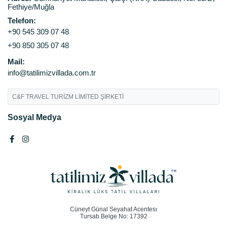
Fethiye/Muğla
Telefon:
+90 545 309 07 48
+90 850 305 07 48
Mail:
info@tatilimizvillada.com.tr
C&F TRAVEL TURİZM LİMİTED ŞİRKETİ
Sosyal Medya
Cüneyt Günal Seyahat Acentesı
Tursab Belge No: 17392