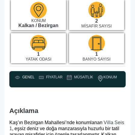
KONUM
2
Kalkan / Bezirgan
MISAFIR SAYISI
1
1
YATAK ODASI
BANYO SAYISI
KONUM
GENEL
FIYATLAR
MÜSAITLIK
Y
Açıklama
Kaş’ın Bezirgan Mahallesi’nde konumlanan
Villa Seis
1
, eşsiz deniz ve doğa manzarasıyla huzurlu bir tatil
arayan misafirler için özenle tasarlanmıştır. Kalkan