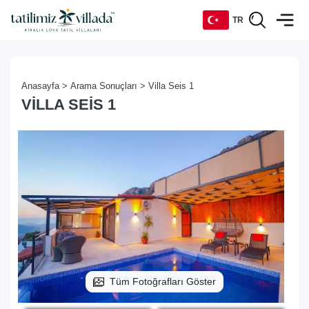
TR
TR
Anasayfa >
Arama Sonuçları >
Villa Seis 1
EN
VILLA SEIS 1
DE
RU
Tüm Fotoğrafları Göster