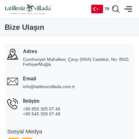
TR
Bize Ulaşın
TR
EN
Adres
DE
Cumhuriyet Mahallesi, Çarşı (KKA) Caddesi, No: 85/D,
Fethiye/Muğla
RU
Email
info@tatilimizvillada.com.tr
İletişim
+90 850 305 07 48
+90 545 309 07 48
Sosyal Medya