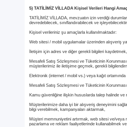
5) TATİLİMİZ VİLLADA Kişisel Verileri Hangi Amaç
TATİLİMİZ VİLLADA, mevzuatın izin verdiği durumlarda 
devredebilecek, sınıflandırabilecek ve işleyebilecektir
Kişisel verileriniz şu amaçlarla kullanılmaktadır:
Web sitesi / mobil uygulamalar üzerinden alışveriş yapa
İletişim için adres ve diğer gerekli bilgileri kaydetmek,
Mesafeli Satış Sözleşmesi ve Tüketicinin Korunması Ha
müşterilerimiz ile iletişime geçmek, gerekli bilgilendi
Elektronik (internet / mobil vs.) veya kağıt ortamın
Mesafeli Satış Sözleşmesi ve Tüketicinin Korunması H
Kamu güvenliğine ilişkin hususlarda talep halinde ve 
Müşterilerimize daha iyi bir alışveriş deneyimini sağla
bilgi verebilmek, kampanyaları aktarmak,
Müşteri memnuniyetini artırmak, web sitesi ve/veya m
pazarlama ve reklam faaliyetlerinde kullanabilmek ve