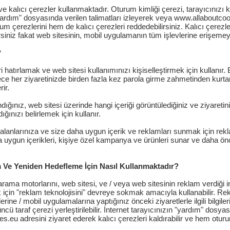
e kalıcı çerezler kullanmaktadır. Oturum kimliği çerezi, tarayıcınızı k
n "yardım" dosyasında verilen talimatları izleyerek veya www.allabout
urum çerezlerini hem de kalıcı çerezleri reddedebilirsiniz. Kalıcı çere
niz fakat web sitesinin, mobil uygulamanın tüm işlevlerine erişemeyebili
?
ri hatırlamak ve web sitesi kullanımınızı kişiselleştirmek için kullanı
e her ziyaretinizde birden fazla kez parola girme zahmetinden kurtar
rir.
ınız, web sitesi üzerinde hangi içeriği görüntülediğiniz ve ziyaretiniz
ğınızı belirlemek için kullanır.
 alanlarınıza ve size daha uygun içerik ve reklamları sunmak için rekl
 uygun içerikleri, kişiye özel kampanya ve ürünleri sunar ve daha öncede
am Ve Yeniden Hedefleme İçin Nasıl Kullanmaktadır?
ama motorlarını, web sitesi, ve / veya web sitesinin reklam verdiği inter
çin "reklam teknolojisini" devreye sokmak amacıyla kullanabilir. Rekl
ine / mobil uygulamalarına yaptığınız önceki ziyaretlerle ilgili bilgiler
ü taraf çerezi yerleştirilebilir. İnternet tarayıcınızın "yardım" dosyas
u adresini ziyaret ederek kalıcı çerezleri kaldırabilir ve hem oturum