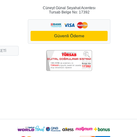
Cüneyt Günal Seyahat Acentesı
Tursab Belge No: 17392
Güvenli Ödeme
ETİ