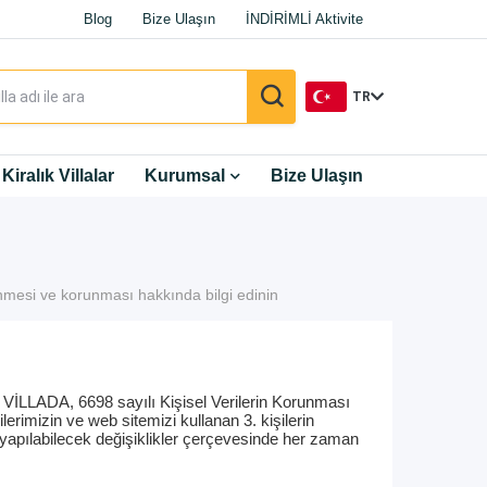
Blog
Bize Ulaşın
İNDİRİMLİ Aktivite
TR
TR
Kiralık Villalar
Kurumsal
Bize Ulaşın
EN
DE
lenmesi ve korunması hakkında bilgi edinin
RU
Z VİLLADA, 6698 sayılı Kişisel Verilerin Korunması
mizin ve web sitemizi kullanan 3. kişilerin
yapılabilecek değişiklikler çerçevesinde her zaman