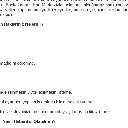
arla, Bankalararası Kart Merkeziyle, anlaşmalı olduğumuz bankalarla 
iyetleri kapsamında yurtiçi ve yurtdışındaki çeşitli ajans, reklam şirket
ektedir.
n Haklarınız Nelerdir?
ılmadığını öğrenme,
e silinmesini / yok edilmesini isteme,
leri uyarınca yapılan işlemlerin bildirilmesini isteme,
eniyle aleyhinize bir sonucun ortaya çıkmasına itiraz etme,
den Nasıl Haberdar Olabilirim?