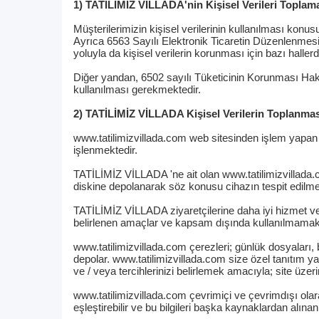
1) TATİLİMİZ VİLLADA'nin Kişisel Verileri Toplam
Müşterilerimizin kişisel verilerinin kullanılması konu
Ayrıca 6563 Sayılı Elektronik Ticaretin Düzenlenmes
yoluyla da kişisel verilerin korunması için bazı halle
Diğer yandan, 6502 sayılı Tüketicinin Korunması Hak
kullanılması gerekmektedir.
2) TATİLİMİZ VİLLADA Kişisel Verilerin Toplanma
www.tatilimizvillada.com web sitesinden işlem yapan 
işlenmektedir.
TATİLİMİZ VİLLADA 'ne ait olan www.tatilimizvillada.co
diskine depolanarak söz konusu cihazın tespit edilme
TATİLİMİZ VİLLADA ziyaretçilerine daha iyi hizmet 
belirlenen amaçlar ve kapsam dışında kullanılmamak ka
www.tatilimizvillada.com çerezleri; günlük dosyaları, bo
depolar. www.tatilimizvillada.com size özel tanıtım 
ve / veya tercihlerinizi belirlemek amacıyla; site üzer
www.tatilimizvillada.com çevrimiçi ve çevrimdışı olara
eşleştirebilir ve bu bilgileri başka kaynaklardan alınan bi