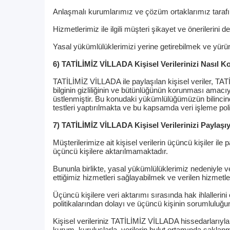
Anlaşmalı kurumlarımız ve çözüm ortaklarımız tarafınd
Hizmetlerimiz ile ilgili müşteri şikayet ve önerilerini 
Yasal yükümlülüklerimizi yerine getirebilmek ve yürü
6) TATİLİMİZ VİLLADA Kişisel Verilerinizi Nasıl K
TATİLİMİZ VİLLADA ile paylaşılan kişisel veriler, TA
bilginin gizliliğinin ve bütünlüğünün korunması ama
üstlenmiştir. Bu konudaki yükümlülüğümüzün bilincinde 
testleri yaptırılmakta ve bu kapsamda veri işleme poli
7) TATİLİMİZ VİLLADA Kişisel Verilerinizi Paylaş
Müşterilerimize ait kişisel verilerin üçüncü kişiler i
üçüncü kişilere aktarılmamaktadır.
Bununla birlikte, yasal yükümlülüklerimiz nedeniyle v
ettiğimiz hizmetleri sağlayabilmek ve verilen hizmetle
Üçüncü kişilere veri aktarımı sırasında hak ihlallerini
politikalarından dolayı ve üçüncü kişinin sorumluluğ
Kişisel verileriniz TATİLİMİZ VİLLADA hissedarlarıyla, d
kurum, kuruluşlarla, verilerin bulut ortamında saklanma