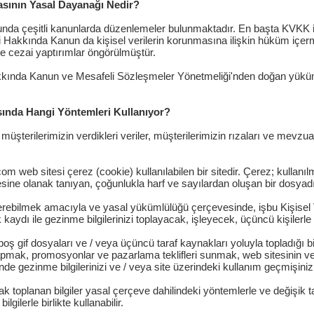
asının Yasal Dayanağı Nedir?
sunda çeşitli kanunlarda düzenlemeler bulunmaktadır. En başta KVKK ile
i Hakkında Kanun da kişisel verilerin korunmasına ilişkin hüküm içe
rde cezai yaptırımlar öngörülmüştür.
kında Kanun ve Mesafeli Sözleşmeler Yönetmeliği'nden doğan yükümlü
sında Hangi Yöntemleri Kullanıyor?
müşterilerimizin verdikleri veriler, müşterilerimizin rızaları ve mev
m web sitesi çerez (cookie) kullanılabilen bir sitedir. Çerez; kullanıl
sine olanak tanıyan, çoğunlukla harf ve sayılardan oluşan bir dosyadı
verebilmek amacıyla ve yasal yükümlülüğü çerçevesinde, işbu Kişise
ydı ile gezinme bilgilerinizi toplayacak, işleyecek, üçüncü kişilerle
ş gif dosyaları ve / veya üçüncü taraf kaynakları yoluyla topladığı bilgi
yapmak, promosyonlar ve pazarlama teklifleri sunmak, web sitesinin ve
inde gezinme bilgilerinizi ve / veya site üzerindeki kullanım geçmişiniz
k toplanan bilgiler yasal çerçeve dahilindeki yöntemlerle ve değişik tar
lgilerle birlikte kullanabilir.