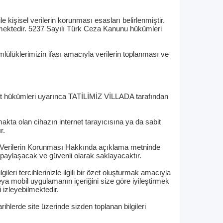
 kişisel verilerin korunması esasları belirlenmiştir.
rmektedir. 5237 Sayılı Türk Ceza Kanunu hükümleri
lüklerimizin ifası amacıyla verilerin toplanması ve
zuat hükümleri uyarınca TATİLİMİZ VİLLADA tarafından
makta olan cihazın internet tarayıcısına ya da sabit
r.
l Verilerin Korunması Hakkında açıklama metninde
 paylaşacak ve güvenli olarak saklayacaktır.
leri tercihlerinizle ilgili bir özet oluşturmak amacıyla
ya mobil uygulamanın içeriğini size göre iyileştirmek
i izleyebilmektedir.
ihlerde site üzerinde sizden toplanan bilgileri