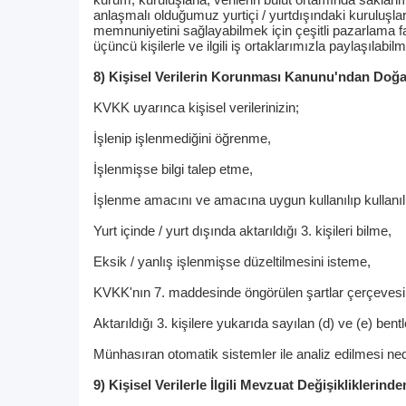
anlaşmalı olduğumuz yurtiçi / yurtdışındaki kuruluşl
memnuniyetini sağlayabilmek için çeşitli pazarlama faal
üçüncü kişilerle ve ilgili iş ortaklarımızla paylaşılabilm
8) Kişisel Verilerin Korunması Kanunu'ndan Doğa
KVKK uyarınca kişisel verilerinizin;
İşlenip işlenmediğini öğrenme,
İşlenmişse bilgi talep etme,
İşlenme amacını ve amacına uygun kullanılıp kullan
Yurt içinde / yurt dışında aktarıldığı 3. kişileri bilme,
Eksik / yanlış işlenmişse düzeltilmesini isteme,
KVKK'nın 7. maddesinde öngörülen şartlar çerçevesind
Aktarıldığı 3. kişilere yukarıda sayılan (d) ve (e) bent
Münhasıran otomatik sistemler ile analiz edilmesi ned
9) Kişisel Verilerle İlgili Mevzuat Değişikliklerin