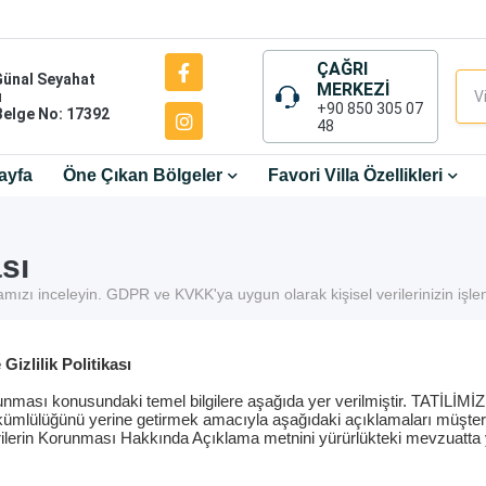
ÇAĞRI
Günal Seyahat
MERKEZİ
ı
+90 850 305 07
Belge No: 17392
48
ayfa
Öne Çıkan Bölgeler
Favori Villa Özellikleri
sı
ikamızı inceleyin. GDPR ve KVKK'ya uygun olarak kişisel verilerinizin iş
izlilik Politikası
runması konusundaki temel bilgilere aşağıda yer verilmiştir. TATİLİMİ
lüğünü yerine getirmek amacıyla aşağıdaki açıklamaları müşterileri
rilerin Korunması Hakkında Açıklama metnini yürürlükteki mevzuatta 