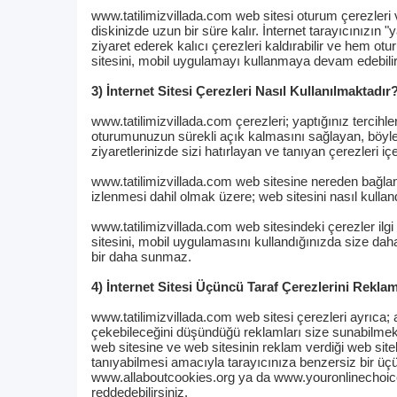
www.tatilimizvillada.com web sitesi oturum çerezleri v
diskinizde uzun bir süre kalır. İnternet tarayıcınızı
ziyaret ederek kalıcı çerezleri kaldırabilir ve hem ot
sitesini, mobil uygulamayı kullanmaya devam edebilirsi
3) İnternet Sitesi Çerezleri Nasıl Kullanılmaktadır
www.tatilimizvillada.com çerezleri; yaptığınız tercihle
oturumunuzun sürekli açık kalmasını sağlayan, böylec
ziyaretlerinizde sizi hatırlayan ve tanıyan çerezleri içe
www.tatilimizvillada.com web sitesine nereden bağlandığ
izlenmesi dahil olmak üzere; web sitesini nasıl kullandı
www.tatilimizvillada.com web sitesindeki çerezler ilgi
sitesini, mobil uygulamasını kullandığınızda size daha
bir daha sunmaz.
4) İnternet Sitesi Üçüncü Taraf Çerezlerini Rekl
www.tatilimizvillada.com web sitesi çerezleri ayrıca; ar
çekebileceğini düşündüğü reklamları size sunabilmek i
web sitesine ve web sitesinin reklam verdiği web siteler
tanıyabilmesi amacıyla tarayıcınıza benzersiz bir üçünc
www.allaboutcookies.org ya da www.youronlinechoices.e
reddedebilirsiniz.