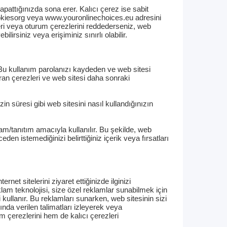
apattığınızda sona erer. Kalıcı çerez ise sabit
cookiesorg veya www.youronlinechoices.eu adresini
zleri veya oturum çerezlerini reddederseniz, web
rsiniz veya erişiminiz sınırlı olabilir.
r. Bu kullanım parolanızı kaydeden ve web sitesi
an çerezleri ve web sitesi daha sonraki
in süresi gibi web sitesini nasıl kullandığınızın
am/tanıtım amacıyla kullanılır. Bu şekilde, web
n istemediğinizi belirttiğiniz içerik veya fırsatları
net sitelerini ziyaret ettiğinizde ilginizi
am teknolojisi, size özel reklamlar sunabilmek için
i kullanır. Bu reklamları sunarken, web sitesinin sizi
ında verilen talimatları izleyerek veya
 çerezlerini hem de kalıcı çerezleri