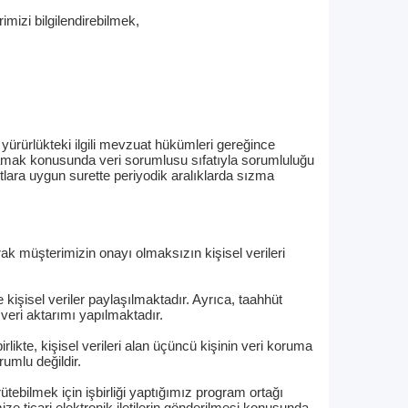
mizi bilgilendirebilmek,
yürürlükteki ilgili mevzuat hükümleri gereğince
lamak konusunda veri sorumlusu sıfatıyla sorumluluğu
rtlara uygun surette periyodik aralıklarda sızma
rak müşterimizin onayı olmaksızın kişisel verileri
kişisel veriler paylaşılmaktadır. Ayrıca, taahhüt
 veri aktarımı yapılmaktadır.
likte, kişisel verileri alan üçüncü kişinin veri koruma
umlu değildir.
rütebilmek için işbirliği yaptığımız program ortağı
ize ticari elektronik iletilerin gönderilmesi konusunda