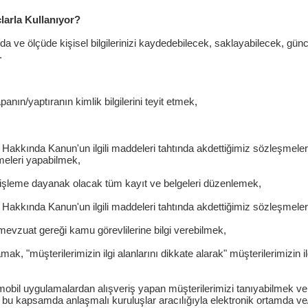
larla Kullanıyor?
ve ölçüde kişisel bilgilerinizi kaydedebilecek, saklayabilecek, günc
.
nın/yaptıranın kimlik bilgilerini teyit etmek,
kkında Kanun'un ilgili maddeleri tahtında akdettiğimiz sözleşmelerin 
rmeleri yapabilmek,
da işleme dayanak olacak tüm kayıt ve belgeleri düzenlemek,
akkında Kanun'un ilgili maddeleri tahtında akdettiğimiz sözleşmeler 
mevzuat gereği kamu görevlilerine bilgi verebilmek,
mak, "müşterilerimizin ilgi alanlarını dikkate alarak" müşterilerimizin 
obil uygulamalardan alışveriş yapan müşterilerimizi tanıyabilmek ve m
 bu kapsamda anlaşmalı kuruluşlar aracılığıyla elektronik ortamda ve