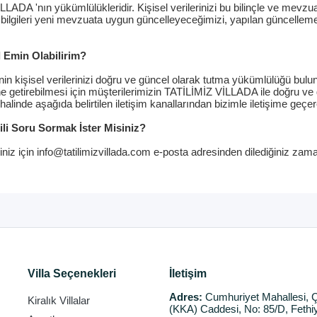
A 'nın yükümlülükleridir. Kişisel verilerinizi bu bilinçle ve mevzuatı
 bilgileri yeni mevzuata uygun güncelleyeceğimizi, yapılan güncelleme
 Emin Olabilirim?
n kişisel verilerinizi doğru ve güncel olarak tutma yükümlülüğü bu
e getirebilmesi için müşterilerimizin TATİLİMİZ VİLLADA ile doğru ve 
halinde aşağıda belirtilen iletişim kanallarından bizimle iletişime geçer
gili Soru Sormak İster Misiniz?
leriniz için info@tatilimizvillada.com e-posta adresinden dilediğiniz zama
Villa Seçenekleri
İletişim
Adres:
Cumhuriyet Mahallesi, Ç
Kiralık Villalar
(KKA) Caddesi, No: 85/D, Fethi