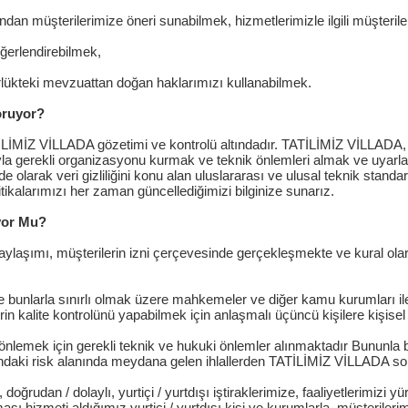
an müşterilerimize öneri sunabilmek, hizmetlerimizle ilgili müşterileri
değerlendirebilmek,
rlükteki mevzuattan doğan haklarımızı kullanabilmek.
oruyor?
TİLİMİZ VİLLADA gözetimi ve kontrolü altındadır. TATİLİMİZ VİLLADA, 
cıyla gerekli organizasyonu kurmak ve teknik önlemleri almak ve uyar
olarak veri gizliliğini konu alan uluslararası ve ulusal teknik standa
tikalarımızı her zaman güncellediğimizi bilginize sunarız.
ıyor Mu?
le paylaşımı, müşterilerin izni çerçevesinde gerçekleşmekte ve kural ola
e bunlarla sınırlı olmak üzere mahkemeler ve diğer kamu kurumları ile 
rin kalite kontrolünü yapabilmek için anlaşmalı üçüncü kişilere kişisel
 önlemek için gerekli teknik ve hukuki önlemler alınmaktadır Bununla bir
undaki risk alanında meydana gelen ihlallerden TATİLİMİZ VİLLADA sor
oğrudan / dolaylı, yurtiçi / yurtdışı iştiraklerimize, faaliyetlerimizi yü
sı hizmeti aldığımız yurtiçi / yurtdışı kişi ve kurumlarla, müşterilerim